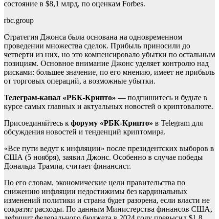
состояние в $8,1 млрд, по оценкам Forbes.
rbc.group
Стратегия Джонса была основана на одновременном
проведении множества сделок. Прибыль приносили до
четверти из них, но это компенсировало убытки по остальным
позициям. Основное внимание Джонс уделяет контролю над
рисками: большее значение, по его мнению, имеет не прибыль
от торговых операций, а возможные убытки.
Телеграм-канал «РБК-Крипто»
— подпишитесь и будьте в
курсе самых главных и актуальных новостей о криптовалюте.
Присоединяйтесь к
форуму «РБК-Крипто»
в Telegram для
обсуждения новостей и тенденций криптомира.
«Все пути ведут к инфляции» после президентских выборов в
США (5 ноября), заявил Джонс. Особенно в случае победы
Дональда Трампа, считает финансист.
По его словам, экономические цели правительства по
снижению инфляции недостижимы без кардинальных
изменений политики и страна будет разорена, если власти не
сократят расходы. По данным Министерства финансов США,
дефицит федерального бюджета в 2024 году превысил $1,8