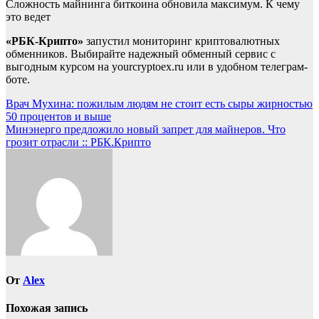
Сложность майнинга биткоина обновила максимум. К чему
это ведет
«РБК-Крипто»
запустил мониторинг криптовалютных
обменников. Выбирайте надежный обменный сервис с
выгодным курсом на yourcryptoex.ru или в удобном телеграм-
боте.
Навигация
Врач Мухина: пожилым людям не стоит есть сыры жирностью
50 процентов и выше
по
Минэнерго предложило новый запрет для майнеров. Что
записям
грозит отрасли :: РБК.Крипто
От
Alex
Похожая запись