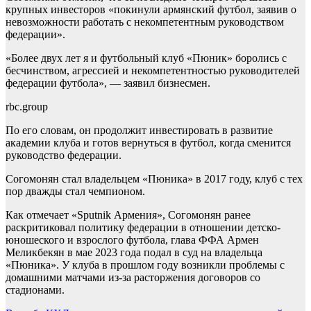
крупных инвесторов «покинули армянский футбол, заявив о
невозможности работать с некомпетентным руководством
федерации».
«Более двух лет я и футбольный клуб «Пюник» боролись с
бесчинством, агрессией и некомпетентностью руководителей
федерации футбола», — заявил бизнесмен.
rbc.group
По его словам, он продолжит инвестировать в развитие
академии клуба и готов вернуться в футбол, когда сменится
руководство федерации.
Согомонян стал владельцем «Пюника» в 2017 году, клуб с тех
пор дважды стал чемпионом.
Как отмечает «Sputnik Армения», Согомонян ранее
раскритиковал политику федерации в отношении детско-
юношеского и взрослого футбола, глава ФФА Армен
Меликбекян в мае 2023 года подал в суд на владельца
«Пюника». У клуба в прошлом году возникли проблемы с
домашними матчами из-за расторжения договоров со
стадионами.