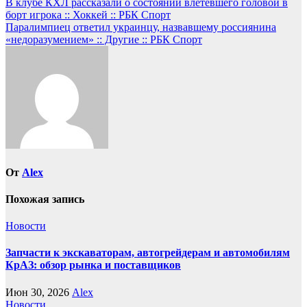
Навигация
В клубе КХЛ рассказали о состоянии влетевшего головой в
борт игрока :: Хоккей :: РБК Спорт
по
Паралимпиец ответил украинцу, назвавшему россиянина
записям
«недоразумением» :: Другие :: РБК Спорт
От
Alex
Похожая запись
Новости
Запчасти к экскаваторам, автогрейдерам и автомобилям
КрАЗ: обзор рынка и поставщиков
Июн 30, 2026
Alex
Новости