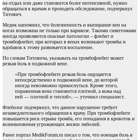
на отдых или даже становится более интенсивной, нужно
обращаться к врачам и проходить обследование, подчеркнул
Титович.
Медик напомнил, что болезненность и выпирание вен на
ногах возможны не только при варикозе. Такими симптомами
иногда проявляются опасные патологии – флебит и
тромбофлебит, при которых в венах возникают тромбы и
вдобавок к этому развивается воспаление.
По словам Титовича, указывать на тромбофлебит может
резкая боль в подкожной вене.
«При тромбофлебите резкая боль ощущается
непосредственно в подкожной вене, до которой
иногда невозможно прикоснуться. Кроме этого,
пораженная вена становится плотной, а кожа над
ней — плотной и теплой», — уточнил специалист.
Флеболог подчеркнул, что данное нарушение требует
незамедлительного обращения к врачу. При тромбофлебите
повышается риск отрыва тромба, его попадания в кровоток и
возникновения угрожающих жизни эмболий.
Ранее портал MedikForum.ru писал о том, что ноющая боль в