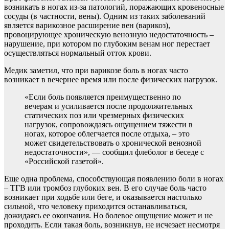
возникать в ногах из-за патологий, поражающих кровеносные
сосуды (в частности, вены). Одним из таких заболеваний
является варикозное расширение вен (варикоз),
провоцирующее хроническую венозную недостаточность –
нарушение, при котором по глубоким венам ног перестает
осуществляться нормальный отток крови.
Медик заметил, что при варикозе боль в ногах часто
возникает в вечернее время или после физических нагрузок.
«Если боль появляется преимущественно по
вечерам и усиливается после продолжительных
статических поз или чрезмерных физических
нагрузок, сопровождаясь ощущением тяжести в
ногах, которое облегчается после отдыха, – это
может свидетельствовать о хронической венозной
недостаточности», — сообщил флеболог в беседе с
«Российской газетой».
Еще одна проблема, способствующая появлению боли в ногах
– ТГВ или тромбоз глубоких вен. В его случае боль часто
возникает при ходьбе или беге, и оказывается настолько
сильной, что человеку приходится останавливаться,
дожидаясь ее окончания. Но болевое ощущение может и не
проходить. Если такая боль, возникнув, не исчезает несмотря