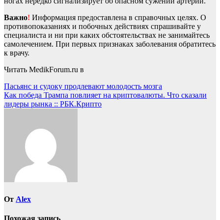
ногах нередко сигнализирует об опасном сужении артерий.
Важно
!
Информация предоставлена в справочных целях. О
противопоказаниях и побочных действиях спрашивайте у
специалиста и ни при каких обстоятельствах не занимайтесь
самолечением. При первых признаках заболевания обратитесь
к врачу.
Читать MedikForum.ru в
Навигация
Пасьянс и судоку продлевают молодость мозга
Как победа Трампа повлияет на криптовалюты. Что сказали
по
лидеры рынка :: РБК.Крипто
записям
От
Alex
Похожая запись