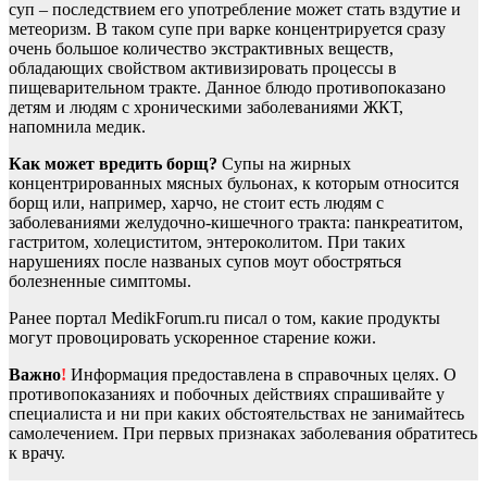
суп – последствием его употребление может стать вздутие и
метеоризм. В таком супе при варке концентрируется сразу
очень большое количество экстрактивных веществ,
обладающих свойством активизировать процессы в
пищеварительном тракте. Данное блюдо противопоказано
детям и людям с хроническими заболеваниями ЖКТ,
напомнила медик.
Как может вредить борщ?
Супы на жирных
концентрированных мясных бульонах, к которым относится
борщ или, например, харчо, не стоит есть людям с
заболеваниями желудочно-кишечного тракта: панкреатитом,
гастритом, холециститом, энтероколитом. При таких
нарушениях после названых супов моут обостряться
болезненные симптомы.
Ранее портал MedikForum.ru писал о том, какие продукты
могут провоцировать ускоренное старение кожи.
Важно
!
Информация предоставлена в справочных целях. О
противопоказаниях и побочных действиях спрашивайте у
специалиста и ни при каких обстоятельствах не занимайтесь
самолечением. При первых признаках заболевания обратитесь
к врачу.