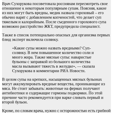
Врач Сухорукова посоветовала россиянам
пересмотреть свое
отношение к некоторым популярным супам. Поясняя, какие
из них могут быть вредны, медик назвала гороховый – его
обычно варят с добавлением копченостей, что делает суп
тяжелым и калорийным. После съеденного горохового супа
возможно расстройство ЖКТ, предупредила специалист.
Также в список потенциально опасных для организма первых
блюд эксперт включила солянку.
«Какие супы можно назвать вредными? Суп-
солянку. В нем повышенное количество соли и
много жира. Также мясные супы: наваристые
бульоны с заправкой из большого количества
масла вызывают тяжесть в желудке», — сказала
Сухорукова в комментарии РИА Новости.
В целом супы на крепких, насыщенных мясных бульонах
могут аккумулировать вредные вещества, проникающие из
мяса. Не стоит забывать: животные на фермах получают
антибиотики и содержащие гормоны подкормки. По этой
причине часто рекомендуется при варке сливать первый и
второй бульон.
Кроме, по словам врача, нужно с осторожностью есть грибной