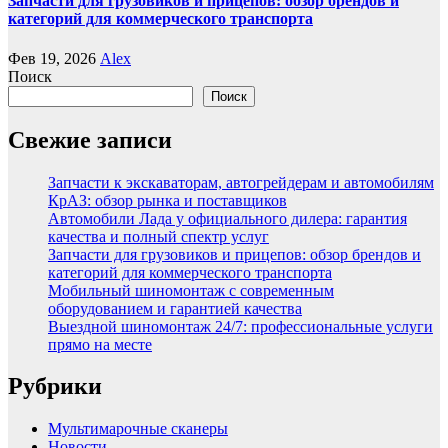
Запчасти для грузовиков и прицепов: обзор брендов и
категорий для коммерческого транспорта
Фев 19, 2026
Alex
Поиск
Поиск
Свежие записи
Запчасти к экскаваторам, автогрейдерам и автомобилям
КрАЗ: обзор рынка и поставщиков
Автомобили Лада у официального дилера: гарантия
качества и полный спектр услуг
Запчасти для грузовиков и прицепов: обзор брендов и
категорий для коммерческого транспорта
Мобильный шиномонтаж с современным
оборудованием и гарантией качества
Выездной шиномонтаж 24/7: профессиональные услуги
прямо на месте
Рубрики
Мультимарочные сканеры
Новости