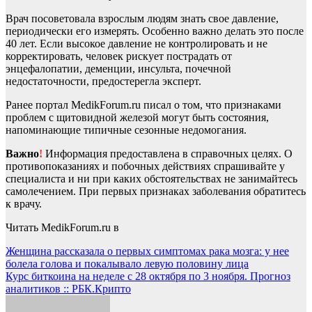
Врач посоветовала взрослым людям знать свое давление,
периодически его измерять. Особенно важно делать это после
40 лет. Если высокое давление не контролировать и не
корректировать, человек рискует пострадать от
энцефалопатии, деменции, инсульта, почечной
недостаточности, предостерегла эксперт.
Ранее портал MedikForum.ru писал о том, что признаками
проблем с щитовидной железой могут быть состояния,
напоминающие типичные сезонные недомогания.
Важно
!
Информация предоставлена в справочных целях. О
противопоказаниях и побочных действиях спрашивайте у
специалиста и ни при каких обстоятельствах не занимайтесь
самолечением. При первых признаках заболевания обратитесь
к врачу.
Читать MedikForum.ru в
Навигация
Женщина рассказала о первых симптомах рака мозга: у нее
болела голова и покалывало левую половину лица
по
Курс биткоина на неделе с 28 октября по 3 ноября. Прогноз
записям
аналитиков :: РБК.Крипто