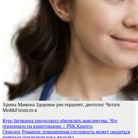
Арина Мамина Здоровье рач-терапевт, диетолог
Читать
MedikForum.ru в
Навигация
Курс биткоина продолжил обновлять максимумы. Что
произошло на крипторынке :: РБК.Крипто
по
Онколог Романов: повышенная сонливость может оказаться
неявным признаком рака желудка