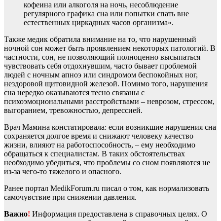
кофеина или алкоголя на ночь, несоблюдение
регулярного графика сна или попытки спать вне
естественных циркадных часов организма».
Также медик обратила внимание на то, что нарушенный
ночной сон может быть проявлением некоторых патологий. В
частности, сон, не позволяющий полноценно высыпаться
чувствовать себя отдохнувшим, часто бывает проблемой
людей с ночным апноэ или синдромом беспокойных ног,
нездоровой щитовидной железой. Помимо того, нарушения
сна нередко оказываются тесно связаны с
психоэмоциональными расстройствами – неврозом, стрессом,
выгоранием, тревожностью, депрессией.
Врач Мамина констатировала: если возникшие нарушения сна
сохраняется долгое время и снижают человеку качество
жизни, влияют на работоспособность, – ему необходимо
обращаться к специалистам. В таких обстоятельствах
необходимо убедиться, что проблемы со сном появляются не
из-за чего-то тяжелого и опасного.
Ранее портал MedikForum.ru писал о том, как нормализовать
самочувствие при снижении давления.
Важно
!
Информация предоставлена в справочных целях. О