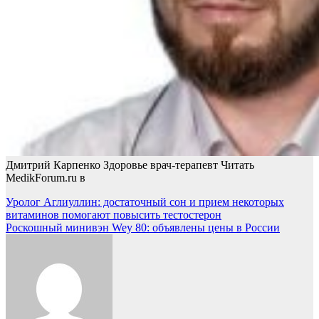
Дмитрий Карпенко Здоровье врач-терапевт
Читать
MedikForum.ru в
Навигация
Уролог Аглиуллин: достаточный сон и прием некоторых
витаминов помогают повысить тестостерон
по
Роскошный минивэн Wey 80: объявлены цены в России
записям