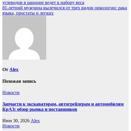
углеводов в рационе ведет к набору веса
по
81-летний мужчина вылечился от трех видов онкологии: рака
записям
языка, простаты и легких
От
Alex
Похожая запись
Новости
Запчасти к экскаваторам, автогрейдерам и автомобилям
КрАЗ: обзор рынка и поставщиков
Июн 30, 2026
Alex
Новости