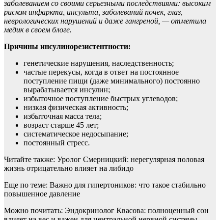
заболеванием со своими серьезными последствиями: высоким
риском инфаркта, инсульта, заболеваний почек, глаз,
неврологических нарушений и даже гангреной, — отметила
медик в своем блоге.
Причины инсулинорезистентности:
генетические нарушения, наследственность;
частые перекусы, когда в ответ на постоянное
поступление пищи (даже минимального) постоянно
вырабатывается инсулин;
избыточное поступление быстрых углеводов;
низкая физическая активность;
избыточная масса тела;
возраст старше 45 лет;
систематическое недосыпание;
постоянный стресс.
Читайте также: Уролог Смерницкий: нерегулярная половая
жизнь отрицательно влияет на либидо
Еще по теме: Важно для гипертоников: что такое стабильно
повышенное давление
Можно почитать: Эндокринолог Квасова: полноценный сон
влияет на вес и важен для центральной нервной системы