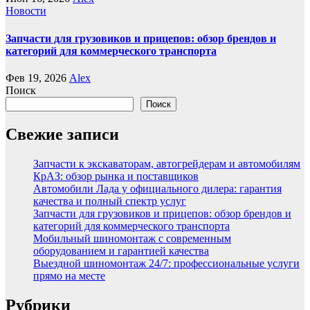
Новости
Запчасти для грузовиков и прицепов: обзор брендов и
категорий для коммерческого транспорта
Фев 19, 2026
Alex
Поиск
Поиск
Свежие записи
Запчасти к экскаваторам, автогрейдерам и автомобилям
КрАЗ: обзор рынка и поставщиков
Автомобили Лада у официального дилера: гарантия
качества и полный спектр услуг
Запчасти для грузовиков и прицепов: обзор брендов и
категорий для коммерческого транспорта
Мобильный шиномонтаж с современным
оборудованием и гарантией качества
Выездной шиномонтаж 24/7: профессиональные услуги
прямо на месте
Рубрики