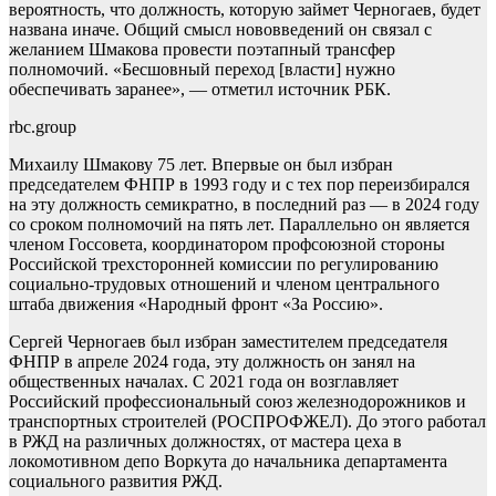
вероятность, что должность, которую займет Черногаев, будет
названа иначе. Общий смысл нововведений он связал с
желанием Шмакова провести поэтапный трансфер
полномочий. «Бесшовный переход [власти] нужно
обеспечивать заранее», — отметил источник РБК.
rbc.group
Михаилу Шмакову 75 лет. Впервые он был избран
председателем ФНПР в 1993 году и с тех пор переизбирался
на эту должность семикратно, в последний раз — в 2024 году
со сроком полномочий на пять лет. Параллельно он является
членом Госсовета, координатором профсоюзной стороны
Российской трехсторонней комиссии по регулированию
социально-трудовых отношений и членом центрального
штаба движения «Народный фронт «За Россию».
Сергей Черногаев был избран заместителем председателя
ФНПР в апреле 2024 года, эту должность он занял на
общественных началах. С 2021 года он возглавляет
Российский профессиональный союз железнодорожников и
транспортных строителей (РОСПРОФЖЕЛ). До этого работал
в РЖД на различных должностях, от мастера цеха в
локомотивном депо Воркута до начальника департамента
социального развития РЖД.