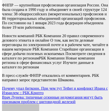
ФНПР — крупнейшая профсоюзная организация России. Она
была создана в 1990 году и объединяет в своей структуре 124
члена: 38 общероссийских (межрегиональных) профсоюзов и
86 территориальных объединений организаций профсоюзов.
По состоянию на 1 января 2023 года федерация объединяла
более 19 млн работников.
Новости компаний РБК Компании 20 правил современного
делового этикета в онлайне О том, как вести деловые
переговоры по электронной почте и в рабочем чате, читайте в
нашем материале
РБК Компании Старейшие организации в
сфере добычи полезных ископаемых Посмотрите сведения в
каталоге по регионам
РБК Компании Новые компании
региона в сфере финансовых услуг Изучите данные в
каталоге по регионам
В пресс-службе ФНПР отказались от комментариев. РБК
направил запрос представителю Шмакова.
Навигация
Почему упал биткоин. При чем тут Tether и конфликт Ирана с
Израилем :: РБК.Крипто
по
Врач Лунева: типичные сезонные недомогания могут быть
записям
признаком проблем с щитовидной железой