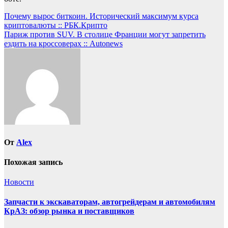
Навигация
Почему вырос биткоин. Исторический максимум курса
криптовалюты :: РБК.Крипто
по
Париж против SUV. В столице Франции могут запретить
записям
ездить на кроссоверах :: Autonews
От
Alex
Похожая запись
Новости
Запчасти к экскаваторам, автогрейдерам и автомобилям
КрАЗ: обзор рынка и поставщиков