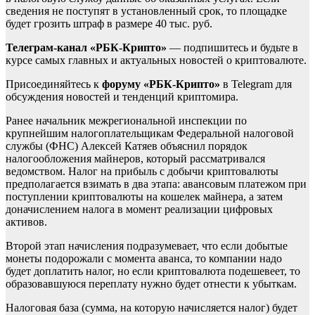
сведения не поступят в установленный срок, то площадке
будет грозить штраф в размере 40 тыс. руб.
Телеграм-канал «РБК-Крипто»
— подпишитесь и будьте в
курсе самых главных и актуальных новостей о криптовалюте.
Присоединяйтесь к
форуму «РБК-Крипто»
в Telegram для
обсуждения новостей и тенденций криптомира.
Ранее начальник межрегиональной инспекции по
крупнейшим налогоплательщикам Федеральной налоговой
службы (ФНС) Алексей Катяев объяснил порядок
налогообложения майнеров, который рассматривался
ведомством. Налог на прибыль с добычи криптовалюты
предполагается взимать в два этапа: авансовым платежом при
поступлении криптовалюты на кошелек майнера, а затем
доначислением налога в момент реализации цифровых
активов.
Второй этап начисления подразумевает, что если добытые
монеты подорожали с момента аванса, то компании надо
будет доплатить налог, но если криптовалюта подешевеет, то
образовавшуюся переплату нужно будет отнести к убыткам.
Налоговая база (сумма, на которую начисляется налог) будет