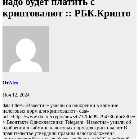
надо будет платить с
криптовалют :: РБК.Крипто
От
Alex
Ноя 12, 2024
data-title=»«Известия» узнали об одобрении в кабмине
налоговых норм для криптовалют» data-
url=»https://www.rbc.ru/crypto/news/6732fdd99a7947365fbe830e»
> Вконтакте Одноклассники Telegram «Известия» узнали об
одобрении в кабмине налоговых норм для криптовалют В
правительстве утвердили правила налогообложения
криптовалют
Кто должен будет сообщать в ФНС о добытой