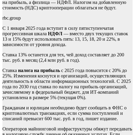
на прибыль, а физлица — НДФЛ. Налогом на добавленную
стоимость (НДС) криптооперации облагаться не будут.
rbc.group
С 1 января 2025 года вступит в силу пятиступенчатая
прогрессивная шкала
НДФЛ
— вместо двух текущих ставок
13 и 15% будут использовать пять: 13, 15, 18, 20 и 22%, в
зависимости от уровня дохода.
Ставка 13% останется для тех, чей доход составляет до 200
тыс. руб. в месяц (2,4 млн руб. в год).
Ставка
налога на прибыль
с 2025 года повысится с 20% до
25%. Изменения коснутся и организаций, осуществляющих
деятельность в области информационных технологий. С 2025
года по 2030 год ставка по налогу на прибыль организаций,
зачисляемому в федеральный бюджет, для ИТ-компаний
установлена в размере 5% (текущая 0%).
Гражданам и юрлицам необходимо будет сообщать в ФНС о
криптовалютных транзакциях, если сумма поступлений и
списаний превысит 600 тыс. руб. в год, пишет издание.
Операторов майнинговой инфраструктуры обяжут передавать
в налоговую службу данные об оказанных услугах. Если