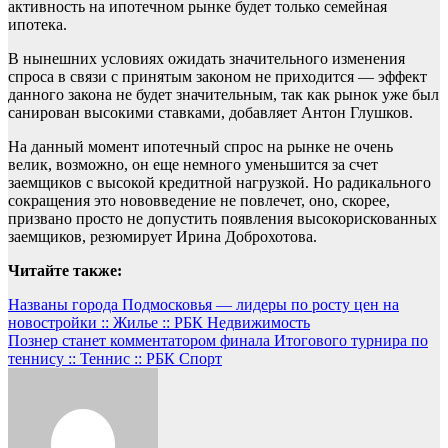
активность на ипотечном рынке будет только семейная
ипотека.
В нынешних условиях ожидать значительного изменения
спроса в связи с принятым законом не приходится — эффект
данного закона не будет значительным, так как рынок уже был
санирован высокими ставками, добавляет Антон Глушков.
На данный момент ипотечный спрос на рынке не очень
велик, возможно, он еще немного уменьшится за счет
заемщиков с высокой кредитной нагрузкой. Но радикального
сокращения это нововведение не повлечет, оно, скорее,
призвано просто не допустить появления высокорискованных
заемщиков, резюмирует Ирина Доброхотова.
Читайте также:
Навигация
Названы города Подмосковья — лидеры по росту цен на
новостройки :: Жилье :: РБК Недвижимость
по
Познер станет комментатором финала Итогового турнира по
записям
теннису :: Теннис :: РБК Спорт