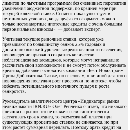
лимитов по льготным программам без очевидных перспектив
увеличения бюджетной поддержки, по крайней мере при
текущей ключевой ставке. Сегмент пока существует в
нетипичных условиях, когда де-факто оформлять можно
только нестандартные ипотечные кредиты с очень большим
первоначальным взносом», — добавляет эксперт.
Учитывая текущие рыночные ставки, которые уже
превышают по большинству банков 25% годовых и
достаточно высокий уровень закредитованности населения,
нововведение призвано сократить количество
неблагонадежных заемщиков, которые могут неправильно
рассчитать свои возможности и не смогут потом обслуживать
кредиты, добавляет основатель компании «Бест-Новострой»
Ирина Доброхотова. Также, по ее словам, причиной для этого
нововведения послужил рост просрочки по ипотеке, чтобы
избежать потенциального ипотечного пузыря и роста
банкротств,
Руководитель аналитического центра «Индикаторы рынка
недвижимости IRN.RU» Олег Репченко считает, что никакого
влияния на рынок это не окажет: если гипотетически
растягивать срок кредита, то ежемесячный платеж при
существующих процентных ставках не снижается, но при
этом растет суммарная переплата. Поэтому брать кредит на