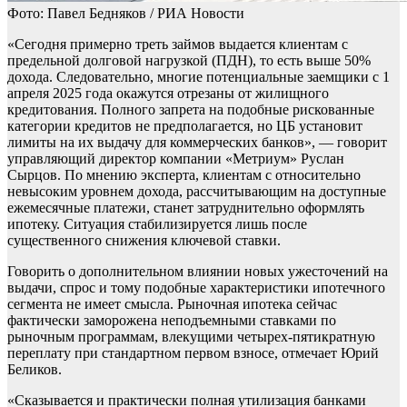
Фото: Павел Бедняков / РИА Новости
«Сегодня примерно треть займов выдается клиентам с
предельной долговой нагрузкой (ПДН), то есть выше 50%
дохода. Следовательно, многие потенциальные заемщики с 1
апреля 2025 года окажутся отрезаны от жилищного
кредитования. Полного запрета на подобные рискованные
категории кредитов не предполагается, но ЦБ установит
лимиты на их выдачу для коммерческих банков», — говорит
управляющий директор компании «Метриум» Руслан
Сырцов. По мнению эксперта, клиентам с относительно
невысоким уровнем дохода, рассчитывающим на доступные
ежемесячные платежи, станет затруднительно оформлять
ипотеку. Ситуация стабилизируется лишь после
существенного снижения ключевой ставки.
Говорить о дополнительном влиянии новых ужесточений на
выдачи, спрос и тому подобные характеристики ипотечного
сегмента не имеет смысла. Рыночная ипотека сейчас
фактически заморожена неподъемными ставками по
рыночным программам, влекущими четырех-пятикратную
переплату при стандартном первом взносе, отмечает Юрий
Беликов.
«Сказывается и практически полная утилизация банками