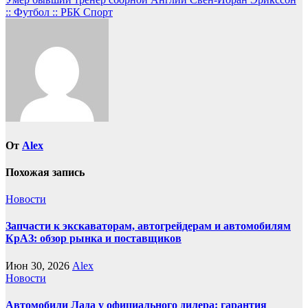
записям
:: Футбол :: РБК Спорт
От
Alex
Похожая запись
Новости
Запчасти к экскаваторам, автогрейдерам и автомобилям
КрАЗ: обзор рынка и поставщиков
Июн 30, 2026
Alex
Новости
Автомобили Лада у официального дилера: гарантия