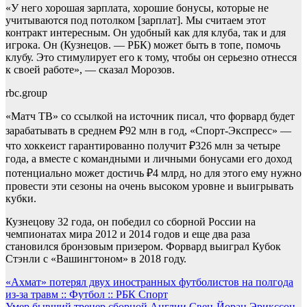
«У него хорошая зарплата, хорошие бонусы, которые не
учитываются под потолком [зарплат]. Мы считаем этот
контракт интересным. Он удобный как для клуба, так и для
игрока. Он (Кузнецов. — РБК) может быть в топе, помочь
клубу. Это стимулирует его к тому, чтобы он серьезно отнесся
к своей работе», — сказал Морозов.
rbc.group
«Матч ТВ» со ссылкой на источник писал, что форвард будет
зарабатывать в среднем ₽92 млн в год, «Спорт-Экспресс» —
что хоккеист гарантированно получит ₽326 млн за четыре
года, а вместе с командными и личными бонусами его доход
потенциально может достичь ₽4 млрд, но для этого ему нужно
провести эти сезоны на очень высоком уровне и выигрывать
кубки.
Кузнецову 32 года, он победил со сборной России на
чемпионатах мира 2012 и 2014 годов и еще два раза
становился бронзовым призером. Форвард выиграл Кубок
Стэнли с «Вашингтоном» в 2018 году.
Навигация
«Ахмат» потерял двух иностранных футболистов на полгода
из-за травм :: Футбол :: РБК Спорт
по
Умер бывший тренер сборной Англии Свен-Йоран Эрикссон