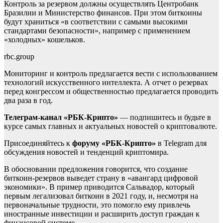
Контроль за резервом должны осуществлять Центробанк
Бразилии и Министерство финансов. При этом биткоины
будут храниться «в соответствии с самыми высокими
стандартами безопасности», например с применением
«холодных» кошельков.
rbc.group
Мониторинг и контроль предлагается вести с использованием
технологий искусственного интеллекта. А отчет о резервах
перед конгрессом и общественностью предлагается проводить
два раза в год.
Телеграм-канал «РБК-Крипто»
— подпишитесь и будьте в
курсе самых главных и актуальных новостей о криптовалюте.
Присоединяйтесь к
форуму «РБК-Крипто»
в Telegram для
обсуждения новостей и тенденций криптомира.
В обосновании предложения говорится, что создание
биткоин-резервов выведет страну в «авангард цифровой
экономики». В пример приводится Сальвадор, который
первым легализовал биткоин в 2021 году, и, несмотря на
первоначальные трудности, это помогло ему привлечь
иностранные инвестиции и расширить доступ граждан к
финансовой системе.