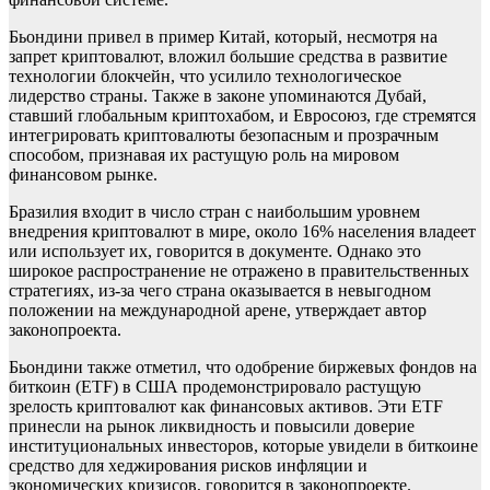
Бьондини привел в пример Китай, который, несмотря на
запрет криптовалют, вложил большие средства в развитие
технологии блокчейн, что усилило технологическое
лидерство страны. Также в законе упоминаются Дубай,
ставший глобальным криптохабом, и Евросоюз, где стремятся
интегрировать криптовалюты безопасным и прозрачным
способом, признавая их растущую роль на мировом
финансовом рынке.
Бразилия входит в число стран с наибольшим уровнем
внедрения криптовалют в мире, около 16% населения владеет
или использует их, говорится в документе. Однако это
широкое распространение не отражено в правительственных
стратегиях, из-за чего страна оказывается в невыгодном
положении на международной арене, утверждает автор
законопроекта.
Бьондини также отметил, что одобрение биржевых фондов на
биткоин (ETF) в США продемонстрировало растущую
зрелость криптовалют как финансовых активов. Эти ETF
принесли на рынок ликвидность и повысили доверие
институциональных инвесторов, которые увидели в биткоине
средство для хеджирования рисков инфляции и
экономических кризисов, говорится в законопроекте.