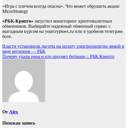
«Игра с плечом всегда опасна». Что может обрушить акции
MicroStrategy
«РБК-Крипто»
запустил мониторинг криптовалютных
обменников. Выбирайте надежный обменный сервис с
выгодным курсом на yourcryptoex.ru или в удобном телеграм-
боте.
Навигация
Власти установили льготы на оплату электроэнергии зимой в
ряде регионов — РБК
по
Почему упала цена и кто продает биткоин :: РБК.Крипто
записям
От
Alex
Похожая запись