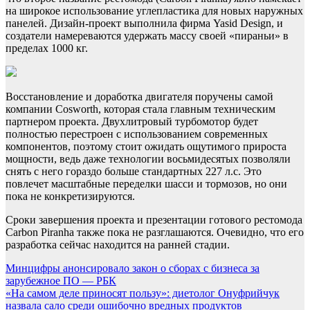
на широкое использование углепластика для новых наружных
панелей. Дизайн-проект выполнила фирма Yasid Design, и
создатели намереваются удержать массу своей «пираньи» в
пределах 1000 кг.
Восстановление и доработка двигателя поручены самой
компании Cosworth, которая стала главным техническим
партнером проекта. Двухлитровый турбомотор будет
полностью перестроен с использованием современных
компонентов, поэтому стоит ожидать ощутимого прироста
мощности, ведь даже технологии восьмидесятых позволяли
снять с него гораздо больше стандартных 227 л.с. Это
повлечет масштабные переделки шасси и тормозов, но они
пока не конкретизируются.
Сроки завершения проекта и презентации готового рестомода
Carbon Piranha также пока не разглашаются. Очевидно, что его
разработка сейчас находится на ранней стадии.
Навигация
Минцифры анонсировало закон о сборах с бизнеса за
зарубежное ПО — РБК
по
«На самом деле приносят пользу»: диетолог Онуфрийчук
записям
назвала сало среди ошибочно вредных продуктов