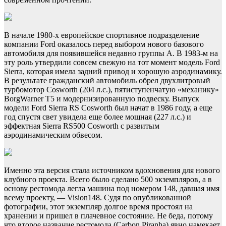
В начале 1980-х европейское спортивное подразделение
компании Ford оказалось перед выбором нового базового
автомобиля для появившейся недавно группы А. В 1983-м на
эту роль утвердили совсем свежую на тот момент модель Ford
Sierra, которая имела задний привод и хорошую аэродинамику.
В результате гражданский автомобиль обрел двухлитровый
турбомотор Cosworth (204 л.с.), пятиступенчатую «механику»
BorgWarner T5 и модернизированную подвеску. Выпуск
модели Ford Sierra RS Cosworth был начат в 1986 году, а еще
год спустя свет увидела еще более мощная (227 л.с.) и
эффектная Sierra RS500 Cosworth с развитым
аэродинамическим обвесом.
Именно эта версия стала источником вдохновения для нового
клубного проекта. Всего было сделано 500 экземпляров, а в
основу рестомода легла машина под номером 148, давшая имя
всему проекту, — Vision148. Судя по опубликованной
фотографии, этот экземпляр долгое время простоял на
хранении и пришел в плачевное состояние. Не беда, потому
что второе название рестомода (Carbon Piranha) явно намекает