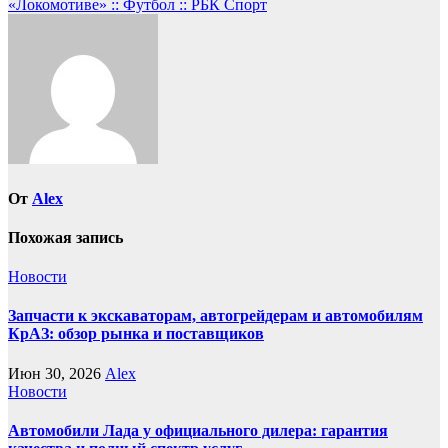
записям
«Локомотиве» :: Футбол :: РБК Спорт
От
Alex
Похожая запись
Новости
Запчасти к экскаваторам, автогрейдерам и автомобилям
КрАЗ: обзор рынка и поставщиков
Июн 30, 2026
Alex
Новости
Автомобили Лада у официального дилера: гарантия