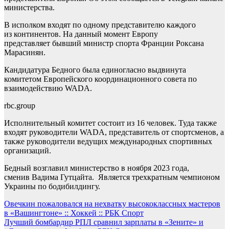
министерства.
В исполком входят по одному представителю каждого
из континентов. На данный момент Европу
представляет бывший министр спорта Франции Роксана
Марасинян.
Кандидатура Бедного была единогласно выдвинута
комитетом Европейского координационного совета по
взаимодействию WADA.
rbc.group
Исполнительный комитет состоит из 16 человек. Туда также
входят руководители WADA, представитель от спортсменов, а
также руководители ведущих международных спортивных
организаций.
Бедный возглавил министерство в ноября 2023 года,
сменив Вадима Гутцайта. Является трехкратным чемпионом
Украины по бодибилдингу.
Навигация
Овечкин пожаловался на нехватку высококлассных мастеров
в «Вашингтоне» :: Хоккей :: РБК Спорт
по
Лучший бомбардир РПЛ сравнил зарплаты в «Зените» и