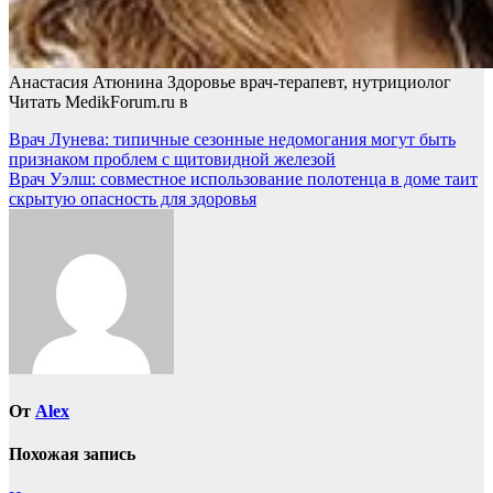
Анастасия Атюнина Здоровье врач-терапевт, нутрициолог
Читать MedikForum.ru в
Навигация
Врач Лунева: типичные сезонные недомогания могут быть
признаком проблем с щитовидной железой
по
Врач Уэлш: совместное использование полотенца в доме таит
записям
скрытую опасность для здоровья
От
Alex
Похожая запись