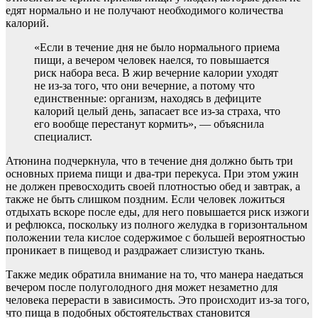
едят нормально и не получают необходимого количества
калорий.
«Если в течение дня не было нормального приема
пищи, а вечером человек наелся, то повышается
риск набора веса. В жир вечерние калории уходят
не из-за того, что они вечерние, а потому что
единственные: организм, находясь в дефиците
калорий целый день, запасает все из-за страха, что
его вообще перестанут кормить», — объяснила
специалист.
Атюнина подчеркнула, что в течение дня должно быть три
основных приема пищи и два-три перекуса. При этом ужин
не должен превосходить своей плотностью обед и завтрак, а
также не быть слишком поздним. Если человек ложиться
отдыхать вскоре после еды, для него повышается риск изжоги
и рефлюкса, поскольку из полного желудка в горизонтальном
положении тела кислое содержимое с большей вероятностью
проникает в пищевод и раздражает слизистую ткань.
Также медик обратила внимание на то, что манера наедаться
вечером после полуголодного дня может незаметно для
человека перерасти в зависимость. Это происходит из-за того,
что пища в подобных обстоятельствах становится