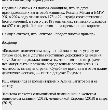
Издание Postnews 29 ноября сообщило, что на двух
принадлежащих Загитовой машинах, Porsche Macan и BMW
X6, в 2024 году числилось 175 и 22 штрафа соответственно
(все оплачены), а всего с 2019 года на них выписано штрафов
на 497 тыс. руб., большинство — за превышение скорости.
Свищев считает, что Загитова «подает плохой пример».
rbc.group
«Большим количеством нарушений она создает угрозу не
только себе, но и другим участникам дорожного движения.
<…> Загитова должна понимать, что в связи со штрафами на
нее могут быть наложены определенные ограничения. В
частности, выезд из страны. Судебные приставы в этом плане
действуют жестко», — сказал депутат Госдумы.
РБК обратился за комментарием к Алине Загитовой и ее
агенту
Загитова является олимпийской чемпионкой в женском
одиночном катании (2018), чемпионкой Европы (2018) и мира
(2019).