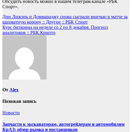
Обсудить новость можно в нашем телеграм-канале «РБК
Спорт».
Навигация
Дин Лижэнь и Доммараджу снова сыграли вничью в матче за
шахматную корону :: Другие :: РБК Спорт
по
Курс биткоина на неделе со 2 по 8 декабря. Прогноз
записям
аналитиков :: РБК.Крипто
От
Alex
Похожая запись
Новости
Запчасти к экскаваторам, автогрейдерам и автомобилям
КрАЗ: обзор рынка и поставщиков