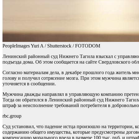
PeopleImages Yuri A / Shutterstock / FOTODOM
Ленинский районный суд Нижнего Тагила взыскал c управляюще
подъезда дома. Об этом сообщается на сайте Свердловского обл
Согласно материалам дела, в декабре прошлого года житель мн
голову и получил сотрясение мозга. При этом мужчина являетс
уточняется в сообщении.
Мужчина дважды направлял в управляющую компанию претензию
Тогда он обратился в Ленинский районный суд Нижнего Тагила
штраф за неисполнение требований потребителя в добровольном
rbc.group
Суд установил, что падение истца произошло на территории, к
содержанию общего имущества, которые предусмотрены догов
компенсацию морального вреда в размере 100 тыс. руб. и штраф