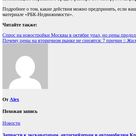
Подробнее о том, какие действия можно предпринять, если ваш
материале «РБК-Недвижимости».
Читайте также:
Навигация
Спрос на новостройки Москвы в октябре упал, но цены продол
Почему цены на вторичном рынке не снизятся: 7 причин :: Жи
по
записям
От
Alex
Похожая запись
Новости
Запчасти к экскаваторам, автогрейдерам и автомобилям К