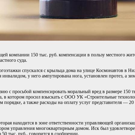
й компании 150 тыс. руб. компенсации в пользу местного жител
астного суда.
огоэтажки спускался с крыльца дома на улице Космонавтов в Ниж
я инвалидом, у него ампутирована нога, установлен протез, а з
 с просьбой компенсировать моральный вред в размере 150 тыс
, в котором просил взыскать с ООО УК «Строительные технологи
 порядке, а также расходы на оплату услуг представителя — 20 
оторая находится в зоне ответственности управляющей организа
ором управления многоквартирным домом. Иск был удовлетвор
 50 тыс. руб., говорится в сообщении.