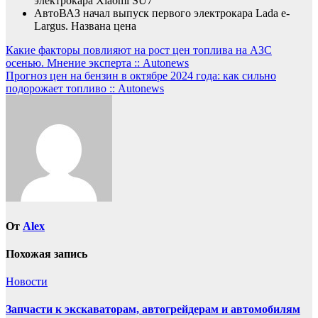
электрокара Xiaomi SU7
АвтоВАЗ начал выпуск первого электрокара Lada e-
Largus. Названа цена
Навигация
Какие факторы повлияют на рост цен топлива на АЗС
осенью. Мнение эксперта :: Autonews
по
Прогноз цен на бензин в октябре 2024 года: как сильно
записям
подорожает топливо :: Autonews
От
Alex
Похожая запись
Новости
Запчасти к экскаваторам, автогрейдерам и автомобилям