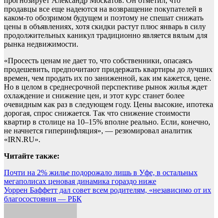
прогнозирует Александр Москатов. Он отметил, что
продавцы все еще надеются на возвращение покупателей в
каком-то обозримом будущем и поэтому не спешат снижать
цены в объявлениях, хотя скидки растут плюс январь в силу
продолжительных каникул традиционно является вялым для
рынка недвижимости.
«Просесть ценам не дает то, что собственники, опасаясь
продешевить, предпочитают придержать квартиры до лучших
времен, чем продать их по заниженной, как им кажется, цене.
Но в целом в среднесрочной перспективе рынок жилья ждет
охлаждение и снижение цен, и этот курс станет более
очевидным как раз в следующем году. Цены высокие, ипотека
дорогая, спрос снижается. Так что снижение стоимости
квартир в столице на 10–15% вполне реально. Если, конечно,
не начнется гиперинфляция», — резюмировал аналитик
«IRN.RU».
Читайте также:
Навигация
Почти на 2% жилье подорожало лишь в Уфе, в остальных
мегаполисах ценовая динамика гораздо ниже
по
Уоррен Баффетт дал совет всем родителям, «независимо от их
записям
благосостояния — РБК