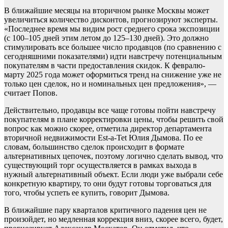
В ближайшие месяцы на вторичном рынке Москвы может
увеличиться количество дисконтов, прогнозируют эксперты.
«Последнее время мы видим рост среднего срока экспозиции
(c 100–105 дней этим летом до 125–130 дней). Это должно
стимулировать все большее число продавцов (по сравнению с
сегодняшними показателями) идти навстречу потенциальным
покупателям в части предоставления скидок. К февралю-
марту 2025 года может оформиться тренд на снижение уже не
только цен сделок, но и номинальных цен предложения», —
считает Попов.
Действительно, продавцы все чаще готовы пойти навстречу
покупателям в плане корректировки цены, чтобы решить свой
вопрос как можно скорее, отметила директор департамента
вторичной недвижимости Est-a-Tet Юлия Дымова. По ее
словам, большинство сделок происходит в формате
альтернативных цепочек, поэтому логично сделать вывод, что
существующий торг осуществляется в рамках выхода в
нужный альтернативный объект. Если люди уже выбрали себе
конкретную квартиру, то они будут готовы торговаться для
того, чтобы успеть ее купить, говорит Дымова.
В ближайшие пару кварталов критичного падения цен не
произойдет, но медленная коррекция вниз, скорее всего, будет,