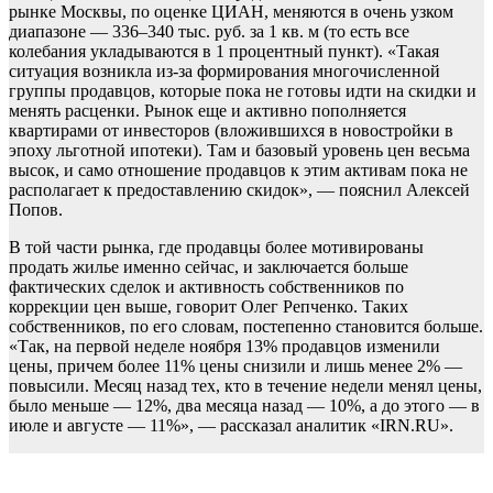
рынке Москвы, по оценке ЦИАН, меняются в очень узком
диапазоне — 336–340 тыс. руб. за 1 кв. м (то есть все
колебания укладываются в 1 процентный пункт). «Такая
ситуация возникла из-за формирования многочисленной
группы продавцов, которые пока не готовы идти на скидки и
менять расценки. Рынок еще и активно пополняется
квартирами от инвесторов (вложившихся в новостройки в
эпоху льготной ипотеки). Там и базовый уровень цен весьма
высок, и само отношение продавцов к этим активам пока не
располагает к предоставлению скидок», — пояснил Алексей
Попов.
В той части рынка, где продавцы более мотивированы
продать жилье именно сейчас, и заключается больше
фактических сделок и активность собственников по
коррекции цен выше, говорит Олег Репченко. Таких
собственников, по его словам, постепенно становится больше.
«Так, на первой неделе ноября 13% продавцов изменили
цены, причем более 11% цены снизили и лишь менее 2% —
повысили. Месяц назад тех, кто в течение недели менял цены,
было меньше — 12%, два месяца назад — 10%, а до этого — в
июле и августе — 11%», — рассказал аналитик «IRN.RU».