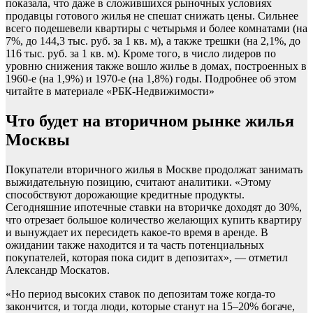
показала, что даже в сложившихся рыночных условиях
продавцы готового жилья не спешат снижать цены. Сильнее
всего подешевели квартиры с четырьмя и более комнатами (на
7%, до 144,3 тыс. руб. за 1 кв. м), а также трешки (на 2,1%, до
116 тыс. руб. за 1 кв. м). Кроме того, в число лидеров по
уровню снижения также вошло жилье в домах, построенных в
1960-е (на 1,9%) и 1970-е (на 1,8%) годы. Подробнее об этом
читайте в материале «РБК-Недвижимости»
Что будет на вторичном рынке жилья
Москвы
Покупатели вторичного жилья в Москве продолжат занимать
выжидательную позицию, считают аналитики. «Этому
способствуют дорожающие кредитные продукты.
Сегодняшние ипотечные ставки на вторичке доходят до 30%,
что отрезает большое количество желающих купить квартиру
и вынуждает их пересидеть какое-то время в аренде. В
ожидании также находится и та часть потенциальных
покупателей, которая пока сидит в депозитах», — отметил
Александр Москатов.
«Но период высоких ставок по депозитам тоже когда-то
закончится, и тогда люди, которые станут на 15–20% богаче,