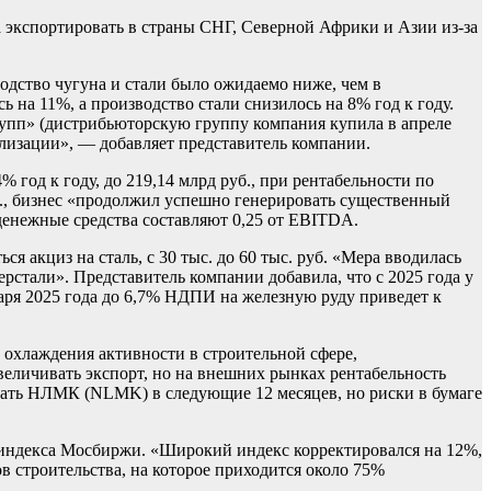
 экспортировать в страны СНГ, Северной Африки и Азии из-за
водство чугуна и стали было ожидаемо ниже, чем в
 на 11%, а производство стали снизилось на 8% год к году.
рупп» (дистрибьюторскую группу компания купила в апреле
еализации», — добавляет представитель компании.
 год к году, до 219,14 млрд руб., при рентабельности по
уб., бизнес «продолжил успешно генерировать существенный
денежные средства составляют 0,25 от EBITDA.
 акциз на сталь, с 30 тыс. до 60 тыс. руб. «Мера вводилась
рстали». Представитель компании добавила, что с 2025 года у
варя 2025 года до 6,7% НДПИ на железную руду приведет к
охлаждения активности в строительной сфере,
величивать экспорт, но на внешних рынках рентабельность
вать НЛМК (NLMK) в следующие 12 месяцев, но риски в бумаге
 индекса Мосбиржи. «Широкий индекс корректировался на 12%,
 строительства, на которое приходится около 75%