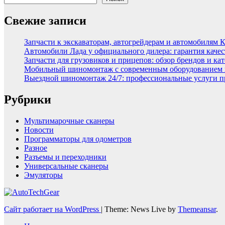
Свежие записи
Запчасти к экскаваторам, автогрейдерам и автомобилям 
Автомобили Лада у официального дилера: гарантия качес
Запчасти для грузовиков и прицепов: обзор брендов и ка
Мобильный шиномонтаж с современным оборудованием и
Выездной шиномонтаж 24/7: профессиональные услуги п
Рубрики
Мультимарочные сканеры
Новости
Программаторы для одометров
Разное
Разъемы и переходники
Универсальные сканеры
Эмуляторы
Сайт работает на WordPress
|
Theme: News Live by
Themeansar
.