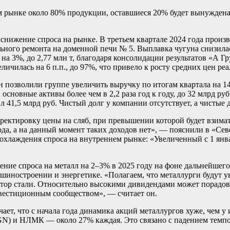
м рынке около 80% продукции, оставшиеся 20% будет вынуждена
 снижение спроса на рынке. В третьем квартале 2024 года произ
ьного ремонта на доменной печи № 5. Выплавка чугуна снизилась
а 3%, до 2,77 млн т, благодаря консолидации результатов «А Г
личилась на 6 п.п., до 97%, что привело к росту средних цен р
н позволили группе увеличить выручку по итогам квартала на 14%
сновные активы более чем в 2,2 раза год к году, до 32 млрд р
41,5 млрд руб. Чистый долг у компании отсутствует, а чистые 
ектировку цены на сляб, при превышении которой будет взиматься
да, а на данный момент таких доходов нет», — пояснили в «Севе
е охлаждения спроса на внутреннем рынке: «Увеличенный с 1 ян
е спроса на металл на 2–3% в 2025 году на фоне дальнейшего 
шиностроении и энергетике. «Полагаем, что металлурги будут у
сектор стали. Относительно высокими дивидендами может порадо
вестиционным сообществом», — считает он.
ет, что с начала года динамика акций металлургов хуже, чем у
N) и НЛМК — около 27% каждая. Это связано с падением темпов