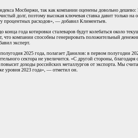
е индекса Мосбиржи, так как компании оценены довольно дешев
чистый долг, поэтому высокая ключевая ставка давит только на
ту процентных расходов», — добавил Климентьев.
 конца года котировки сталеваров будут колебаться около теку
вает, что компании способны генерировать положительный денеж
бавил эксперт.
 полугодия 2025 года, полагает Данилов: в первом полугодии 20
оительного сектора не увеличится. «С другой стороны, благод
 повысит доходы российских металлургов от экспорта. Мы счита
е уровня 2023 года», — отметил он.