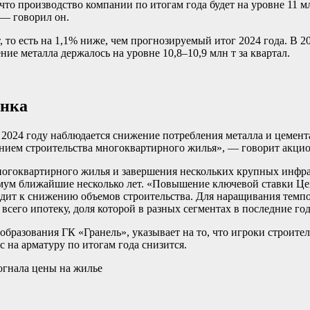
то производство компании по итогам года будет на уровне 11 мл
 — говорил он.
 то есть на 1,1% ниже, чем прогнозируемый итог 2024 года. В 202
ение металла держалось на уровне 10,8–10,9 млн т за квартал.
ынка
 2024 году наблюдается снижение потребления металла и цемент
ением строительства многоквартирного жилья», — говорит акци
 многоквартирного жилья и завершения нескольких крупных инф
мум ближайшие несколько лет. «Повышение ключевой ставки Це
водит к снижению объемов строительства. Для наращивания темп
сего ипотеку, доля которой в разных сегментах в последние го
образования ГК «Гранель», указывает на то, что игроки строит
ос на арматуру по итогам года снизится.
огнала цены на жилье