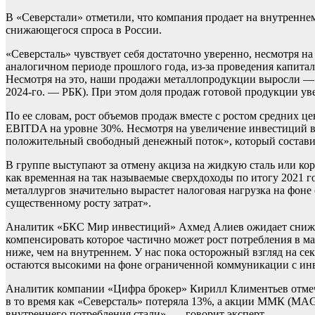
В «Северстали» отметили, что компания продает на внутренне
снижающегося спроса в России.
«Северсталь» чувствует себя достаточно уверенно, несмотря на
аналогичном периоде прошлого года, из-за проведения капитал
Несмотря на это, наши продажи металлопродукции выросли — н
2024-го. — РБК). При этом доля продаж готовой продукции уве
По ее словам, рост объемов продаж вместе с ростом средних це
EBITDA на уровне 30%. Несмотря на увеличение инвестиций в о
положительный свободный денежный поток», который составил 
В группе выступают за отмену акциза на жидкую сталь или корр
как временная на так называемые сверхдоходы по итогу 2021 го
металлургов значительно вырастет налоговая нагрузка на фон
существенному росту затрат».
Аналитик «БКС Мир инвестиций» Ахмед Алиев ожидает снижени
компенсировать которое частично может рост потребления в ма
ниже, чем на внутреннем. У нас пока осторожный взгляд на 
остаются высокими на фоне ограниченной коммуникации с ин
Аналитик компании «Цифра брокер» Кирилл Климентьев отмеча
в то время как «Северсталь» потеряла 13%, а акции ММК (MAG
внутреннего потребления стали», — говорит эксперт.