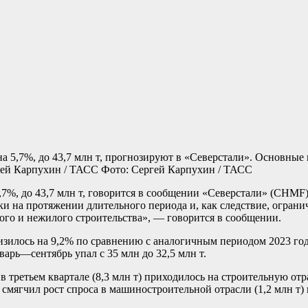
на 5,7%, до 43,7 млн т, прогнозируют в «Северстали». Основны
Фото: Сергей Карпухин / ТАСС
5,7%, до 43,7 млн т, говорится в сообщении «Северстали» (CHMF
и на протяжении длительного периода и, как следствие, огран
ого и нежилого строительства», — говорится в сообщении.
снизилось на 9,2% по сравнению с аналогичным периодом 2023 г
нварь—сентябрь упал с 35 млн до 32,5 млн т.
третьем квартале (8,3 млн т) приходилось на строительную отра
 смягчил рост спроса в машиностроительной отрасли (1,2 млн т) 