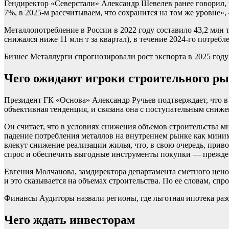
Гендиректор «Северстали» Александр Шевелев ранее говорил, ч
7%, в 2025-м рассчитываем, что сохранится на том же уровне»,
Металлопотребление в России в 2022 году составило 43,2 млн т,
снижался ниже 11 млн т за квартал), в течение 2024-го потребл
Бизнес
Металлурги спрогнозировали рост экспорта в 2025 году
Чего ожидают игроки строительного р
Президент ГК «Основа» Александр Ручьев подтверждает, что в
объективная тенденция, и связана она с поступательным сниж
Он считает, что в условиях снижения объемов строительства
падение потребления металлов на внутреннем рынке как мини
влекут снижение реализации жилья, что, в свою очередь, при
спрос и обеспечить выгодные инструменты покупки — прежде в
Евгения Молчанова, замдиректора департамента сметного цено
и это сказывается на объемах строительства. По ее словам, спр
Финансы
Аудиторы назвали регионы, где льготная ипотека раз
Чего ждать инвесторам