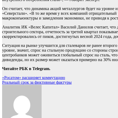
Он считает, что динамика акций металлургов будет на уровн
«Северстали». «В то же время у всех компаний отрицательный 
макроконъюнктуры и замедления экономики, не приводя к рос
Аналитик ИК «Велес Капитал» Василий Данилов считает, что до
строительного сектора, отчетность за третий квартал показы
скорректировались от пиков, достигнутых весной 2024 года, до
Ситуация на рынке улучшится для сталеваров не ранее второго
уровне, значит, спрос на стальную продукцию со стороны стр
центробанков может оживиться глобальный спрос на сталь, что
дивиденды, но их размер может оказаться примерно на 30% ниж
Читайте РБК в Telegram.
Навигация
«Росатом» расширяет коммутацию
Реальный срок за фиктивные фактуры
по
записям