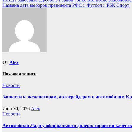
Навигация
Названа дата выборов президента РФС :: Футбол :: РБК Спорт
по
записям
От
Alex
Похожая запись
Новости
Запчасти к экскаваторам, автогрейдерам и автомобилям К
Июн 30, 2026
Alex
Новости
Автомобили Лада у официального дилера: гарантия качеств