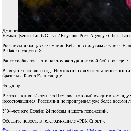
Делийи
Немков
(Фото: Louis Grasse / Keystone Press Agency / Global Look
Российский боец, экс-чемпион Bellator в полутяжелом весе Ва
Bellator в соцсети X.
Ранее сообщалось, что на этом же турнире свой бой проведет 
В августе прошлого года Немков отказался от чемпионского ти
бразильца Бруно Каппелоццу.
rbc.group
Всего в активе 31-летнего Немкова, который входит в команду
несостоявшимся. Россиянин не проигрывал уже более восьми л
У 34-летнего Делайи 24 победы и шесть поражений.
Обсудите новость в телеграм-канале «РБК Спорт».
Йохауг завоевала серебро в первой гонке КМ после возобновлен