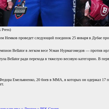
 Press)
дим Немков проведет следующий поединок 25 января в Дубае про
чемпион Bellator в легком весе Усман Нурмагомедов — против ир
тула Bellator ради перехода в тяжелую весовую категорию. В пе
 Федора Емельяненко, 20 боев в ММА, в которых он одержал 17 
ет.
ия карьеры :: Другие :: РБК Спорт