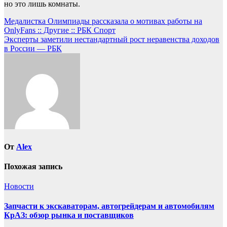
но это лишь комнаты.
Навигация
Медалистка Олимпиады рассказала о мотивах работы на
OnlyFans :: Другие :: РБК Спорт
по
Эксперты заметили нестандартный рост неравенства доходов
записям
в России — РБК
От
Alex
Похожая запись
Новости
Запчасти к экскаваторам, автогрейдерам и автомобилям
КрАЗ: обзор рынка и поставщиков