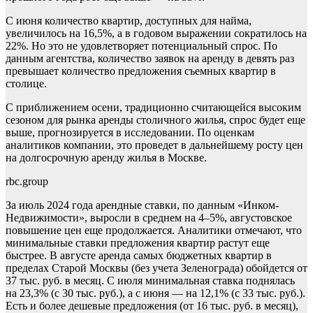
С июня количество квартир, доступных для найма,
увеличилось на 16,5%, а в годовом выражении сократилось на
22%. Но это не удовлетворяет потенциальный спрос. По
данным агентства, количество заявок на аренду в девять раз
превышает количество предложения съемных квартир в
столице.
С приближением осени, традиционно считающейся высоким
сезоном для рынка аренды столичного жилья, спрос будет еще
выше, прогнозируется в исследовании. По оценкам
аналитиков компании, это проведет в дальнейшему росту цен
на долгосрочную аренду жилья в Москве.
rbc.group
За июль 2024 года арендные ставки, по данным «Инком-
Недвижимости», выросли в среднем на 4–5%, августовское
повышение цен еще продолжается. Аналитики отмечают, что
минимальные ставки предложения квартир растут еще
быстрее. В августе аренда самых бюджетных квартир в
пределах Старой Москвы (без учета Зеленограда) обойдется от
37 тыс. руб. в месяц. С июля минимальная ставка поднялась
на 23,3% (с 30 тыс. руб.), а с июня — на 12,1% (с 33 тыс. руб.).
Есть и более дешевые предложения (от 16 тыс. руб. в месяц),