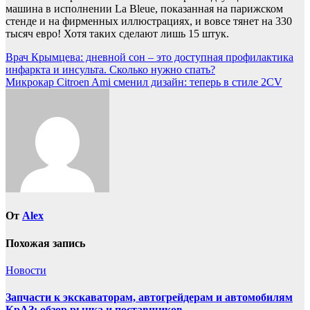
машина в исполнении La Bleue, показанная на парижском
стенде и на фирменных иллюстрациях, и вовсе тянет на 330
тысяч евро! Хотя таких сделают лишь 15 штук.
Навигация
Врач Крымцева: дневной сон – это доступная профилактика
инфаркта и инсульта. Сколько нужно спать?
по
Микрокар Citroen Ami сменил дизайн: теперь в стиле 2CV
записям
От
Alex
Похожая запись
Новости
Запчасти к экскаваторам, автогрейдерам и автомобилям
КрАЗ: обзор рынка и поставщиков