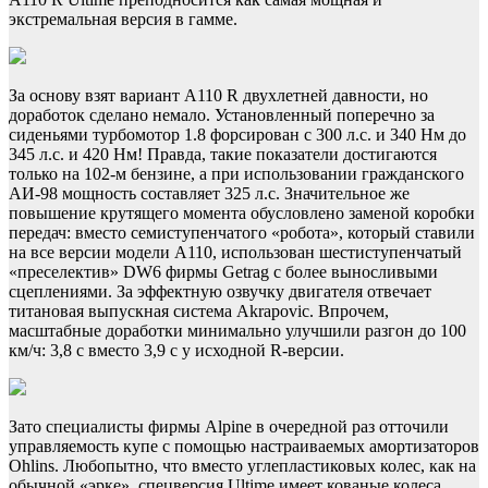
экстремальная версия в гамме.
За основу взят вариант A110 R двухлетней давности, но
доработок сделано немало. Установленный поперечно за
сиденьями турбомотор 1.8 форсирован с 300 л.с. и 340 Нм до
345 л.с. и 420 Нм! Правда, такие показатели достигаются
только на 102-м бензине, а при использовании гражданского
АИ-98 мощность составляет 325 л.с. Значительное же
повышение крутящего момента обусловлено заменой коробки
передач: вместо семиступенчатого «робота», который ставили
на все версии модели A110, использован шестиступенчатый
«преселектив» DW6 фирмы Getrag с более выносливыми
сцеплениями. За эффектную озвучку двигателя отвечает
титановая выпускная система Akrapovic. Впрочем,
масштабные доработки минимально улучшили разгон до 100
км/ч: 3,8 с вместо 3,9 с у исходной R-версии.
Зато специалисты фирмы Alpine в очередной раз отточили
управляемость купе с помощью настраиваемых амортизаторов
Ohlins. Любопытно, что вместо углепластиковых колес, как на
обычной «эрке», спецверсия Ultime имеет кованые колеса