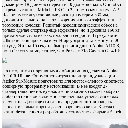
диаметром 18 дюймов спереди и 19 дюймов сзади. Они обуты
в трековые шины Michelin PS Cup 2. Тормозная система AP
Racing имеет двухсоставные диски диаметром 330 мм,
дополнительные каналы охлаждения и высокоэффективные
тормозные колодки. Развитый аэродинамический обвес не
только сделал спорткар еще эффектнее, но и добавил 160 кг
прижимной силы на максимальной скорости. В результате
Ultime-версия проехала круг Нюрбургринга за 7 минут и 20
секунд. Это на 15 секунд быстрее исходного Alpine A110 R,
но на 10 секунд медленнее, чем Porsche 718 Cayman GT4 RS.
Но не одними спортивными амбициями выделяется Alpine
A110 R Ultime. Фирменное отделение индивидуализации
Atelier Sur-Mesure подготовило для экстремального спорткара
обширную программу кастомизации. В нее входят 27
стандартных цветов кузова, а еще заказчик сможет выбрать
любой оттенок окраски многочисленных углепластиковых
элементов. Для отделки салона предложено тринадцать
вариантов алькантары и десять вариантов кожи. Кресла и
ремни безопасности разработаны совместно с фирмой Sabelt.