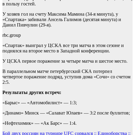
в пользу гостей.
У хозяев гол на счету Максима Мамина (34-я минута), у
«Спартака» забивали Ансель Галимов (десятая минута) и
Данил Пивчулин (29-я).
rbc.group
«Спартак» выиграл у ЦСКА все три матча в этом сезоне и
поднялся на второе место в Западной конференции.
У ЦСКА первое поражение за четыре матча и шестое место.
В параллельном матче петербургский СКА потерпел
четвертое поражение подряд, уступив дома «Сочи» со счетом
2:5.
Результаты других встреч:
«Барыс» — «Автомобилист» — 1:3;
«Динамо» Минск — «Салават Юлаев» — 3:2 после буллитов;
«Нефтехимик» — «Ак Барс» — 1:4.
Навигация
Бой двух россиян на турнире UFC сорвался :: Единоборства ::