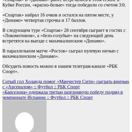
Кубке России, «красно-белые» тогда победили со счетом 3:0.
«Спартак» набрал 16 очков и остался на пятом месте, у
«Динамо» четвертая строчка и 17 баллов.
В следующем туре «Спартак» 28 сентября сыграет в гостях с
«Локомотивом», а «бело-голубые» на следующий день
встретятся на выезде с махачкалинским «Динамо».
В параллельном матче «Ростов» сыграл нулевую ничью с
махачкалинским «Динамо».
Обсудить новость можно в нашем телеграм-канале «РБК
Спорт».
Навигация
Сотый гол Холанда помог «Манчестер Сити» сыграть вничью
с «Арсеналом» :: Футбол :: РБК Спорт
по
«Барселона» одержала третью разгромную победу подряд в
записям
чемпионате Испании :: Футбол :: РБК Спорт