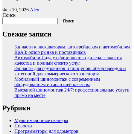
Фев 19, 2026
Alex
Поиск
Поиск
Свежие записи
Запчасти к экскаваторам, автогрейдерам и автомобилям
КрАЗ: обзор рынка и поставщиков
Автомобили Лада у официального дилера: гарантия
качества и полный спектр услуг
Запчасти для грузовиков и прицепов: обзор брендов и
категорий для коммерческого транспорта
Мобильный шиномонтаж с современным
оборудованием и гарантией качества
Выездной шиномонтаж 24/7: профессиональные услуги
прямо на месте
Рубрики
Мультимарочные сканеры
Новости
Программаторы для одометров