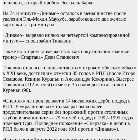
пенальти, который пробил Эсекьель Барко.
На 74-й минуте «Динамо» осталось в меньшинстве после
удаления Эль-Мехди Маухуба, заработавшего две желтые
карточки за три минуты.
«Динамо» вырвало ничью на четвертой компенсированной
минуте — снова забил Тюкавин.
Также во втором тайме желтую карточку получил главный
тренер «Спартака» Деян Станкович.
Тюкавин стал всего лишь четвертым игроком «бело-голубых»
в XXI веке, достигшим отметки 35 голов в РПЛ (после Игоря
Семшова, Кевина Кураньи и Александра Кокорина). Быстрее
Тюкавина (112 матчей) отметки 35 голов достигал только
Кураньи (90).
«Cпартак» не проигрывает в 14 московских дерби подряд в
РПЛ. У «красно-белых» только раз была более
продолжительная серия без поражений против столичных
клубов в чемпионате — 29 матчей подряд в 1992–1995 годах,
отмечает Opta. Последнее поражение «Спартака» в дерби в
РПЛ было в августе 2022 года (0:1 против «Динамо»).
«Спартак» и «Динамо» ранее встречались в этом сезоне в