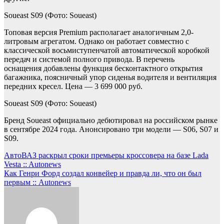
Soueast S09
(Фото: Soueast)
Топовая версия Premium располагает аналогичным 2,0-
литровым агрегатом. Однако он работает совместно с
классической восьмиступенчатой автоматической коробкой
передач и системой полного привода. В перечень
оснащения добавлены функция бесконтактного открытия
багажника, поясничный упор сиденья водителя и вентиляция
передних кресел. Цена — 3 699 000 руб.
Soueast S09
(Фото: Soueast)
Бренд Soueast официально дебютировал на российском рынке
в сентябре 2024 года. Анонсировано три модели — S06, S07 и
S09.
Навигация
АвтоВАЗ раскрыл сроки премьеры кроссовера на базе Lada
Vesta :: Autonews
по
Как Генри Форд создал конвейер и правда ли, что он был
записям
первым :: Autonews