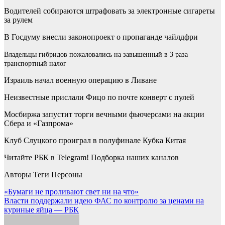
Водителей собираются штрафовать за электронные сигареты
за рулем
В Госдуму внесли законопроект о пропаганде чайлдфри
Владельцы гибридов пожаловались на завышенный в 3 раза
транспортный налог
Израиль начал военную операцию в Ливане
Неизвестные прислали Фицо по почте конверт с пулей
Мосбиржа запустит торги вечными фьючерсами на акции
Сбера и «Газпрома»
Клуб Слуцкого проиграл в полуфинале Кубка Китая
Читайте РБК в Telegram! Подборка наших каналов
Авторы Теги Персоны
Навигация
«Бумаги не проливают свет ни на что»
Власти поддержали идею ФАС по контролю за ценами на
по
куриные яйца — РБК
записям