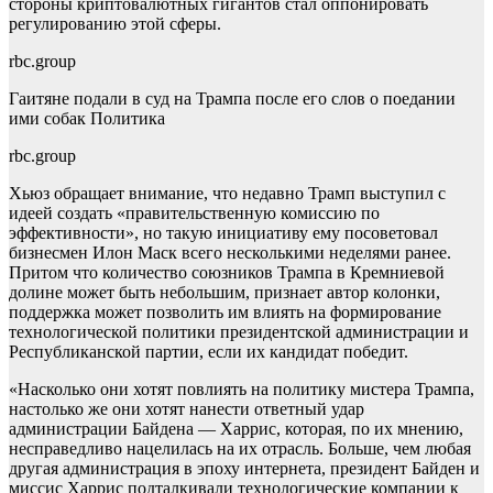
стороны криптовалютных гигантов стал оппонировать
регулированию этой сферы.
rbc.group
Гаитяне подали в суд на Трампа после его слов о поедании
ими собак
Политика
rbc.group
Хьюз обращает внимание, что недавно Трамп выступил с
идеей создать «правительственную комиссию по
эффективности», но такую инициативу ему посоветовал
бизнесмен Илон Маск всего несколькими неделями ранее.
Притом что количество союзников Трампа в Кремниевой
долине может быть небольшим, признает автор колонки,
поддержка может позволить им влиять на формирование
технологической политики президентской администрации и
Республиканской партии, если их кандидат победит.
«Насколько они хотят повлиять на политику мистера Трампа,
настолько же они хотят нанести ответный удар
администрации Байдена — Харрис, которая, по их мнению,
несправедливо нацелилась на их отрасль. Больше, чем любая
другая администрация в эпоху интернета, президент Байден и
миссис Харрис подталкивали технологические компании к