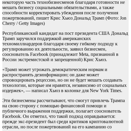
некоторую часть технобизнесменов благодаря готовности не
мешать бизнесу социальными обязательствами, а также
способности корректировать убеждения после получения
пожертвований, пишет Крис Хьюз
Дональд Трамп
(Фото: Jon
Cherry / Getty Images)
Республиканский кандидат на пост президента США Дональд
Трамп заручился поддержкой американских
техномиллиардеров благодаря своему гибкому подходу к
регулированию их деятельности, заявил бизнесмен,
сооснователь Facebook (принадлежит Meta, признанной в
России экстремистской и запрещенной) Крис Хьюз.
«Трамп может угрожать демократическим нормам и
распространять дезинформацию; он даже может
спровоцировать рецессию, но он не будет мешать создавать
технологии, которые им нравятся, независимо от социальных
издержек», — написал Хьюз в колонке для New York Times.
Эти бизнесмены рассчитывают, что смогут привлечь Трампа
на свою сторону с помощью финансовой помощи и
публичного выражения поддержки, полагает сооснователь
Facebook. Он отметил, что такой подход оправдывается:
прежде экс-президент был среди критиков криптовалютной
отрасли, но после пожертвований на его кампанию со