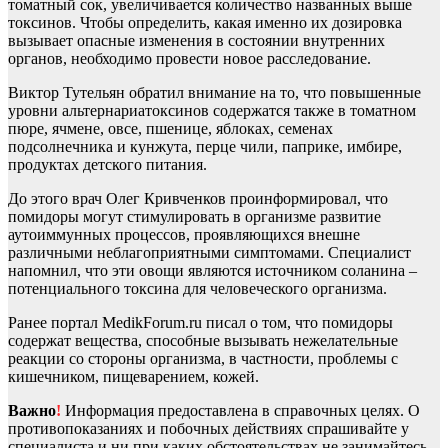
томатный сок, увеличивается количество названных выше
токсинов. Чтобы определить, какая именно их дозировка
вызывает опасные изменения в состоянии внутренних
органов, необходимо провести новое расследование.
Виктор Тутельян обратил внимание на то, что повышенные
уровни альтернариатоксинов содержатся также в томатном
пюре, ячмене, овсе, пшенице, яблоках, семенах
подсолнечника и кунжута, перце чили, паприке, имбире,
продуктах детского питания.
До этого врач Олег Кривченков проинформировал, что
помидоры могут стимулировать в организме развитие
аутоиммунных процессов, проявляющихся внешне
различными неблагоприятными симптомами. Специалист
напомнил, что эти овощи являются источником соланина –
потенциального токсина для человеческого организма.
Ранее портал MedikForum.ru писал о том, что помидоры
содержат вещества, способные вызывать нежелательные
реакции со стороны организма, в частности, проблемы с
кишечником, пищеварением, кожей.
Важно
!
Информация предоставлена в справочных целях. О
противопоказаниях и побочных действиях спрашивайте у
специалиста и ни при каких обстоятельствах не занимайтесь