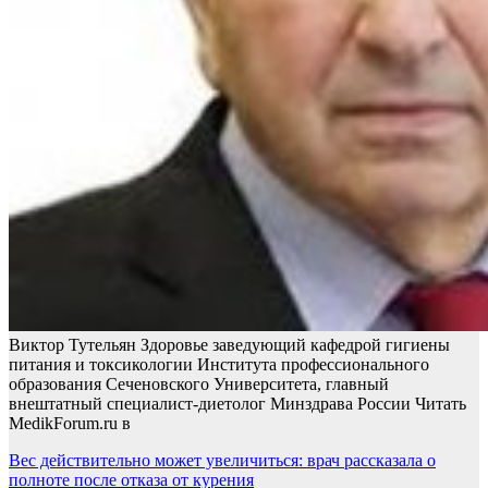
Виктор Тутельян Здоровье заведующий кафедрой гигиены
питания и токсикологии Института профессионального
образования Сеченовского Университета, главный
внештатный специалист-диетолог Минздрава России
Читать
MedikForum.ru в
Навигация
Вес действительно может увеличиться: врач рассказала о
полноте после отказа от курения