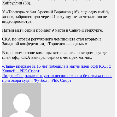
Хайруллин (58).
У «Торпедо» забил Арсений Варлаков (16), еще одну шайбу
хозяев, заброшенную через 21 секунду, не засчитали после
видеопросмотра.
Пятый матч серии пройдет 9 марта в Санкт-Петербурге.
СКА по итогам регулярного чемпионата стал вторым в
Западной конференции, «Торпедо» — седьмым.
В прошлом сезоне команды встречались во втором раунде
плей-офф, СКА выиграл серию в четырех матчах.
Навигация
«Лада» впервые за 15 лет победила в матче плей-офф КХЛ ::
Хоккей :: РБК Спорт
по
Лидер «Спартака» выпустил песню о жизни без страха после
записям
приговора суда :: Футбол :: РБК Спорт