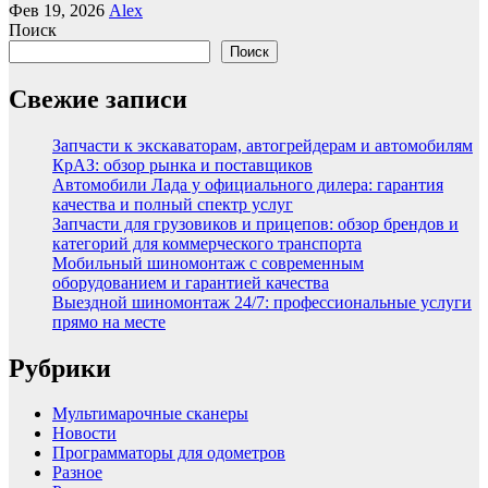
Фев 19, 2026
Alex
Поиск
Поиск
Свежие записи
Запчасти к экскаваторам, автогрейдерам и автомобилям
КрАЗ: обзор рынка и поставщиков
Автомобили Лада у официального дилера: гарантия
качества и полный спектр услуг
Запчасти для грузовиков и прицепов: обзор брендов и
категорий для коммерческого транспорта
Мобильный шиномонтаж с современным
оборудованием и гарантией качества
Выездной шиномонтаж 24/7: профессиональные услуги
прямо на месте
Рубрики
Мультимарочные сканеры
Новости
Программаторы для одометров
Разное