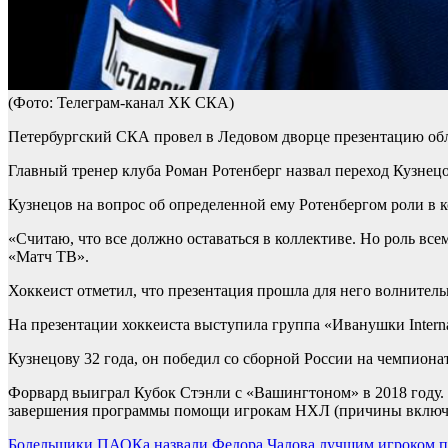
(Фото: Телеграм-канал ХК СКА)
Петербургский СКА провел в Ледовом дворце презентацию обл
Главный тренер клуба Роман Ротенберг назвал переход Кузнецо
Кузнецов на вопрос об определенной ему Ротенбергом роли в ко
«Считаю, что все должно оставаться в коллективе. Но роль все
«Матч ТВ».
Хоккеист отметил, что презентация прошла для него волнитель
На презентации хоккеиста выступила группа «Иванушки Interna
Кузнецову 32 года, он победил со сборной России на чемпионат
Форвард выиграл Кубок Стэнли с «Вашингтоном» в 2018 году. 
завершения программы помощи игрокам НХЛ (причины включени
Болельщики ПАОКа назвали Федора Чалова лучшим игроком пер