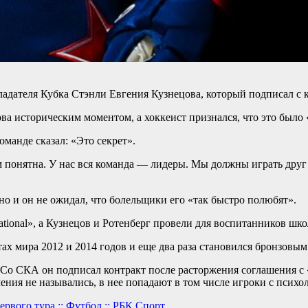
адателя Кубка Стэнли Евгения Кузнецова, который подписал с 
ва историческим моментом, а хоккеист признался, что это было «
манде сказал: «Это секрет».
м понятна. У нас вся команда — лидеры. Мы должны играть друг 
но и он не ожидал, что болельщики его «так быстро полюбят».
tional», а Кузнецов и Ротенберг провели для воспитанников шк
ах мира 2012 и 2014 годов и еще два раза становился бронзовым
Со СКА он подписал контракт после расторжения соглашения с 
я не назывались, в нее попадают в том числе игроки с психо
вого тура :: Футбол :: РБК Спорт