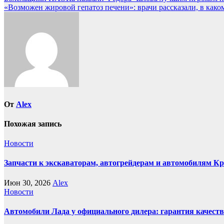
Навигация
«Возможен жировой гепатоз печени»: врачи рассказали, в како
по
записям
От
Alex
Похожая запись
Новости
Запчасти к экскаваторам, автогрейдерам и автомобилям К
Июн 30, 2026
Alex
Новости
Автомобили Лада у официального дилера: гарантия качеств