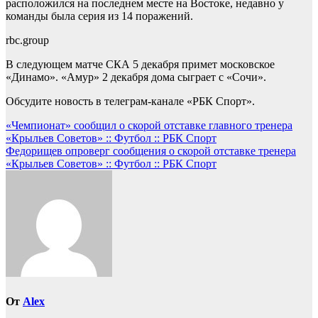
расположился на последнем месте на Востоке, недавно у
команды была серия из 14 поражений.
rbc.group
В следующем матче СКА 5 декабря примет московское
«Динамо». «Амур» 2 декабря дома сыграет с «Сочи».
Обсудите новость в телеграм-канале «РБК Спорт».
Навигация
«Чемпионат» сообщил о скорой отставке главного тренера
«Крыльев Советов» :: Футбол :: РБК Спорт
по
Федорищев опроверг сообщения о скорой отставке тренера
записям
«Крыльев Советов» :: Футбол :: РБК Спорт
От
Alex