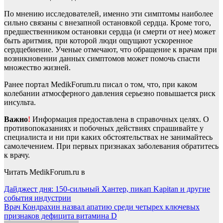
По мнению исследователей, именно эти симптомы наиболее
сильно связаны с внезапной остановкой сердца. Кроме того,
предшественником остановки сердца (и смерти от нее) может
быть аритмия, при которой люди ощущают ускоренное
сердцебиение. Ученые отмечают, что обращение к врачам при
возникновении данных симптомов может помочь спасти
множество жизней.
Ранее портал MedikForum.ru писал о том, что, при каком
колебании атмосферного давления серьезно повышается риск
инсульта.
Важно
!
Информация предоставлена в справочных целях. О
противопоказаниях и побочных действиях спрашивайте у
специалиста и ни при каких обстоятельствах не занимайтесь
самолечением. При первых признаках заболевания обратитесь
к врачу.
Читать MedikForum.ru в
Навигация
Дайджест дня: 150-сильный Хантер, пикап Kapitan и другие
события индустрии
по
Врач Кондрахин назвал апатию среди четырех ключевых
записям
признаков дефицита витамина D