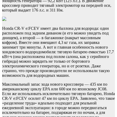
Мощность генератора — 92,2 кВт (125 л.с.). В движение
кроссовер приводит тяговый электромотор на передней оси,
который выдает 176 л.с. и 311 Нм.
Honda CR-V e:FCEV имеет два баллона для водорода: один
расположен под задним диваном (и его можно увидеть под
днищем), а второй — в багажнике (накрыт массивным
кофром). Вместе они вмещают 4,3 кг газа, их заправка
занимает три минуты. А вот и главная особенность нового
хондовского водородомобиля: тяговую батарею емкостью 17,7
кВт∙ч (она расположена под полом салона, как у серийного
гибрида) можно зарядить не только от бортового
электрохимического генератора, но и от розетки. Даже
странно, что прежде производители не использовали такую
возможность для водородных машин.
Максимальный запас хода нового кроссовера — 435 км по
американскому циклу EPA или 600 км по японскому JC08.
Если же использовать исключительно тяговую батарею, Honda
CR-V e:FCEV осилит 47 км по циклу EPA. Заявлено, что такое
«разделение труда» идеально подходит для реальной
ежедневной эксплуатации: в городе можно передвигаться
исключительно на батарее, подзаряжая ее по ночам, а для