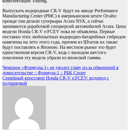
комплектации Touring.
Выпускать водородные CR-V будут на заводе Performance
Manufacturing Center (PMC) в американском штате Огайо:
прежде там делали суперкары Acura NSX, а сейчас
занимаются доработкой спецверсий автомобилей Acura. Цена
модели Honda CR-V e:FCEV пока не объявлена. Первые
поставки этих любопытных водородно-батарейных гибридов
намечены на лето этого года, причем из Штатов их также
будут поставлять в Японию. На местном рынке это будет
единственная версия CR-V, ведь с выходом шестого
поколения эту модель убрали из японской гаммы.
Навигация
Чемпион «Формулы-1» не уволит главу из-за обвинений в
домогательстве :: Формула-1 :: РБК Спорт
по
Серийный кроссовер Honda CR-V e:FCEV: водород с
записям
подзарядкой