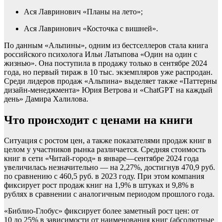
Ася Лавринович «Планы на лето»;
Ася Лавринович «Косточка с вишней».
По данным «Альпины», одним из бестселлеров стала книга
российского психолога Ильи Латыпова «Один на один с
жизнью». Она поступила в продажу только в сентябре 2024
года, но первый тираж в 10 тыс. экземпляров уже распродан.
Среди лидеров продаж «Альпина» выделяет также «Паттерны
дизайн-менеджмента» Юрия Ветрова и «ChatGPT на каждый
день» Дамира Халилова.
Что происходит с ценами на книги
Ситуация с ростом цен, а также показателями продаж книг в
целом у участников рынка различается. Средняя стоимость
книг в сети «Читай-город» в январе—сентябре 2024 года
увеличилась незначительно — на 2,27%, достигнув 470,9 руб.
по сравнению с 460,5 руб. в 2023 году. При этом компания
фиксирует рост продаж книг на 1,9% в штуках и 9,8% в
рублях в сравнении с аналогичным периодом прошлого года.
«Библио-Глобус» фиксирует более заметный рост цен: от
10 до 25% в зависимости от наименования книг (абсолютные