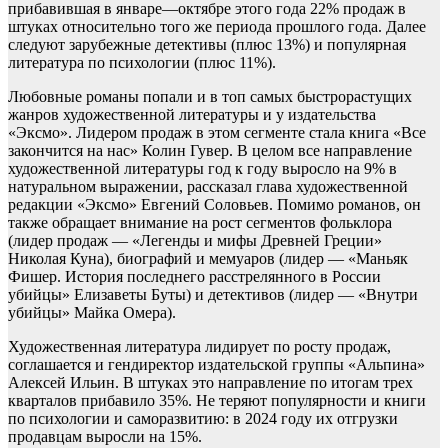
прибавившая в январе—октябре этого года 22% продаж в
штуках относительно того же периода прошлого года. Далее
следуют зарубежные детективы (плюс 13%) и популярная
литература по психологии (плюс 11%).
Любовные романы попали и в топ самых быстрорастущих
жанров художественной литературы и у издательства
«Эксмо». Лидером продаж в этом сегменте стала книга «Все
закончится на нас» Колин Гувер. В целом все направление
художественной литературы год к году выросло на 9% в
натуральном выражении, рассказал глава художественной
редакции «Эксмо» Евгений Соловьев. Помимо романов, он
также обращает внимание на рост сегментов фольклора
(лидер продаж — «Легенды и мифы Древней Греции»
Николая Куна), биографий и мемуаров (лидер — «Маньяк
Фишер. История последнего расстрелянного в России
убийцы» Елизаветы Буты) и детективов (лидер — «Внутри
убийцы» Майка Омера).
Художественная литература лидирует по росту продаж,
соглашается и гендиректор издательской группы «Альпина»
Алексей Ильин. В штуках это направление по итогам трех
кварталов прибавило 35%. Не теряют популярности и книги
по психологии и саморазвитию: в 2024 году их отгрузки
продавцам выросли на 15%.