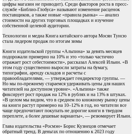
цифры магазин не приводит). Среди факторов роста в пресс-
службе «Библио-Глобуса» называют изменение расценок
поставщиков, а также новые «правила рынка» — анализ
стоимости на других торговых площадках и изучение
собственной целевой аудитории.
Технологии и медиа
Книга китайского автора Мосян Тунсю
стала лидером продаж по итогам зимы
Книги издательской группы «Альпина» за девять месяцев
подорожали примерно на 10% и это «только частично
отражает рост себестоимости», рассказал Алексей Ильин. «В
этом году существенно выросли затраты на бумагу,
типографии, аренду складов и расчеты с
правообладателями, — утверждает гендиректор группы. —
Но мы по-прежнему стараемся удерживать цены для наших
читателей на доступном уровне». «Альпина» также
фиксирует рост продаж на 12% в рублях и на 13% в штуках.
«В целом мы видим, что в среднем по книжному рынку цены
на книги растут примерно на 10–12% в год, но читатели все
чаще предпочитают покупать не дорогие книги в твердом
переплете, а более дешевые варианты», — резюмирует Ильин.
Глава издательства «Росмэн» Борис Кузнецов отмечает
обратный тренд. В деньгах по отношению к 2023 году