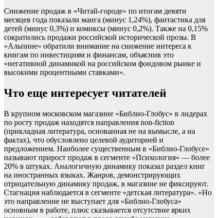
Снижение продаж в «Читай-городе» по итогам девяти
месяцев года показали манга (минус 1,24%), фантастика для
детей (минус 0,3%) и комиксы (минус 0,2%). Также на 0,15%
сократились продажи российской исторической прозы. В
«Альпине» обратили внимание на снижение интереса к
книгам по инвестициям и финансам, объяснив это
«негативной динамикой на российском фондовом рынке и
высокими процентными ставками».
Что еще интересует читателей
В крупном московском магазине «Библио-Глобус» в лидерах
по росту продаж находятся направления non-fiction
(прикладная литература, основанная не на вымысле, а на
фактах), что обусловлено целевой аудиторией и
предложением. Наиболее существенным в «Библио-Глобусе»
называют прирост продаж в сегменте «Психология» — более
20% в штуках. Аналогичную динамику показал раздел книг
на иностранных языках. Жанров, демонстрирующих
отрицательную динамику продаж, в магазине не фиксируют.
Стагнация наблюдается в сегменте «детская литература». «Но
это направление не выступает для «Библио-Глобуса»
основным в работе, плюс сказывается отсутствие ярких