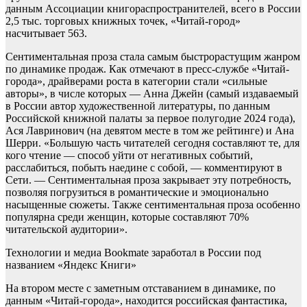
данным Ассоциации книгораспространителей, всего в России
2,5 тыс. торговых книжных точек, «Читай-город»
насчитывает 563.
Сентиментальная проза стала самым быстрорастущим жанром
по динамике продаж. Как отмечают в пресс-службе «Читай-
города», драйверами роста в категории стали «сильные
авторы», в числе которых — Анна Джейн (самый издаваемый
в России автор художественной литературы, по данным
Российской книжной палаты за первое полугодие 2024 года),
Ася Лавринович (на девятом месте в том же рейтинге) и Ана
Шерри. «Большую часть читателей сегодня составляют те, для
кого чтение — способ уйти от негативных событий,
расслабиться, побыть наедине с собой, — комментируют в
Сети. — Сентиментальная проза закрывает эту потребность,
позволяя погрузиться в романтические и эмоционально
насыщенные сюжеты. Также сентиментальная проза особенно
популярна среди женщин, которые составляют 70%
читательской аудитории».
Технологии и медиа
Bookmate заработал в России под
названием «Яндекс Книги»
На втором месте с заметным отставанием в динамике, по
данным «Читай-города», находится российская фантастика,