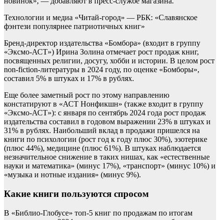
новинок», — добавляют в пресс-службе магазина.
Технологии и медиа
«Читай-город» — РБК: «Славянское
фэнтези популярнее патриотичных книг»
Бренд-директор издательства «Бомбора» (входит в группу
«Эксмо-АСТ») Ирина Золина отмечает рост продаж книг,
посвященных религии, досугу, хобби и истории. В целом рост
non-fiction-литературы в 2024 году, по оценке «Бомборы»,
составил 5% в штуках и 17% в рублях.
Еще более заметный рост по этому направлению
констатируют в «АСТ Нонфикшн» (также входит в группу
«Эксмо-АСТ»): с января по сентябрь 2024 года рост продаж
издательства составил в годовом выражении 23% в штуках и
31% в рублях. Наибольший вклад в продажи пришелся на
книги по психологии (рост год к году плюс 30%), эзотерике
(плюс 44%), медицине (плюс 61%). В штуках наблюдается
незначительное снижение в таких нишах, как «естественные
науки и математика» (минус 17%), «транспорт» (минус 10%) и
«музыка и нотные издания» (минус 9%).
Какие книги пользуются спросом
В «Библио-Глобусе» топ-5 книг по продажам по итогам