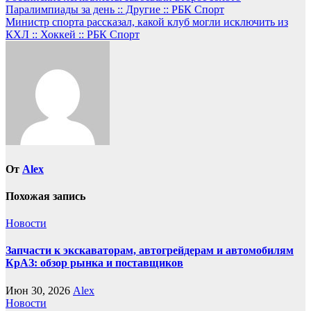
Паралимпиады за день :: Другие :: РБК Спорт
по
Министр спорта рассказал, какой клуб могли исключить из
записям
КХЛ :: Хоккей :: РБК Спорт
От
Alex
Похожая запись
Новости
Запчасти к экскаваторам, автогрейдерам и автомобилям
КрАЗ: обзор рынка и поставщиков
Июн 30, 2026
Alex
Новости