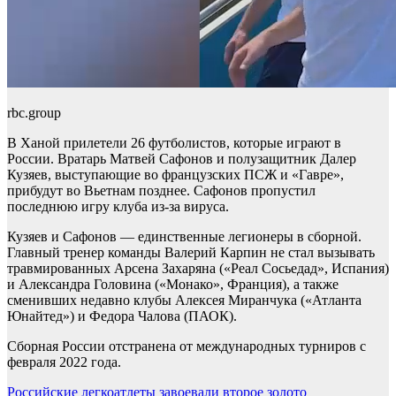
rbc.group
В Ханой прилетели 26 футболистов, которые играют в
России. Вратарь Матвей Сафонов и полузащитник Далер
Кузяев, выступающие во французских ПСЖ и «Гавре»,
прибудут во Вьетнам позднее. Сафонов пропустил
последнюю игру клуба из-за вируса.
Кузяев и Сафонов — единственные легионеры в сборной.
Главный тренер команды Валерий Карпин не стал вызывать
травмированных Арсена Захаряна («Реал Сосьедад», Испания)
и Александра Головина («Монако», Франция), а также
сменивших недавно клубы Алексея Миранчука («Атланта
Юнайтед») и Федора Чалова (ПАОК).
Сборная России отстранена от международных турниров с
февраля 2022 года.
Навигация
Российские легкоатлеты завоевали второе золото