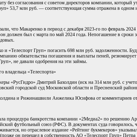
ату без согласования с советом директоров компании, который 
п» 53,7 млн руб. — соответствующая сумма отражена в одном из
али, что Макаренко в период с декабря 2023-го по февраль 2024
 должен был с марта по май 2024 года. Непогашение в сроки за
одовых.
о и «Телеспорт Груп» погасить 698 млн руб. задолженности. Б
омпанию обязательства погашения и выплаты пеней, резюмирует
руп», не давали одобрения на эти займы.
го владельца «Телеспорта»
ры «РусГидро» Дмитрий Бахолдин (иск на 314 млн руб. с учето
цовский городской суд Московской области и Пресненский райо
ахолдина и Рижинашвили Анжелика Юсифова от комментариев от
ала процедура банкротства компании «2Медиа2» по решению Арб
ский футбольный союз (РФС). В документах суда говорилось, ч
живается, но отраслевое издание «Рейтинг букмекеров» указыва
(позже он перешел в собственность АО «Телеспорт Груп» Петра