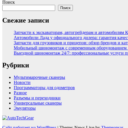
Поиск
Поиск
Свежие записи
Запчасти к экскаваторам, автогрейдерам и автомобилям 
Автомобили Лада у официального дилера: гарантия качес
Запчасти для грузовиков и прицепов: обзор брендов и ка
Мобильный шиномонтаж с современным оборудованием и
Выездной шиномонтаж 24/7: профессиональные услуги п
Рубрики
Мультимарочные сканеры
Новости
Программаторы для одометров
Разное
Разъемы и переходники
Универсальные сканеры
Эмуляторы
Сайт работает на WordPress
|
Theme: News Live by
Themeansar
.