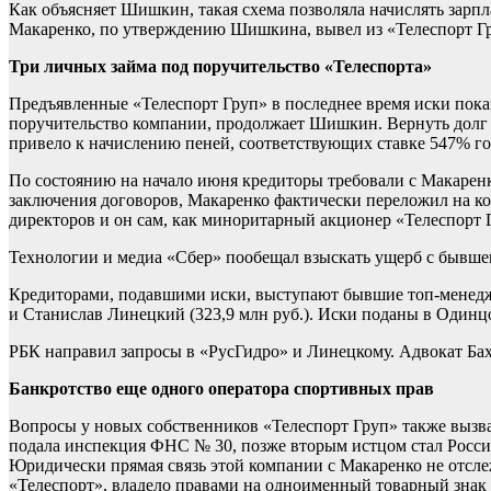
Как объясняет Шишкин, такая схема позволяла начислять зарпл
Макаренко, по утверждению Шишкина, вывел из «Телеспорт Гру
Три личных займа под поручительство «Телеспорта»
Предъявленные «Телеспорт Груп» в последнее время иски показ
поручительство компании, продолжает Шишкин. Вернуть долг он
привело к начислению пеней, соответствующих ставке 547% г
По состоянию на начало июня кредиторы требовали с Макаренк
заключения договоров, Макаренко фактически переложил на к
директоров и он сам, как миноритарный акционер «Телеспорт Г
Технологии и медиа
«Сбер» пообещал взыскать ущерб с бывше
Кредиторами, подавшими иски, выступают бывшие топ-менедже
и Станислав Линецкий (323,9 млн руб.). Иски поданы в Один
РБК направил запросы в «РусГидро» и Линецкому. Адвокат Б
Банкротство еще одного оператора спортивных прав
Вопросы у новых собственников «Телеспорт Груп» также вызв
подала инспекция ФНС № 30, позже вторым истцом стал Россий
Юридически прямая связь этой компании с Макаренко не отсле
«Телеспорт», владело правами на одноименный товарный знак 