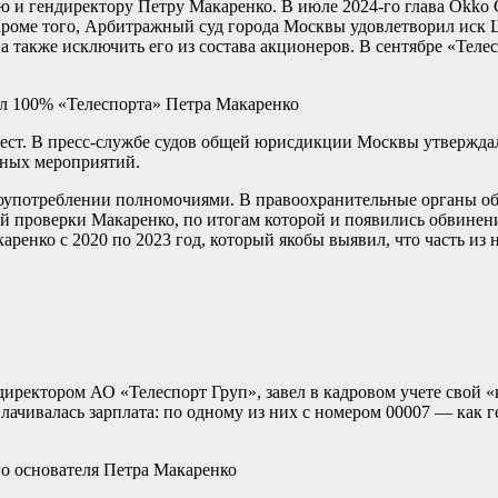
лю и гендиректору Петру Макаренко. В июле 2024-го глава Okk
роме того, Арбитражный суд города Москвы удовлетворил иск Ш
 а также исключить его из состава акционеров. В сентябре «Тел
л 100% «Телеспорта» Петра Макаренко
рест. В пресс-службе судов общей юрисдикции Москвы утверждал
вных мероприятий.
оупотреблении полномочиями. В правоохранительные органы об
ой проверки Макаренко, по итогам которой и появились обвинен
ренко с 2020 по 2023 год, который якобы выявил, что часть из
директором АО «Телеспорт Груп», завел в кадровом учете свой «
чивалась зарплата: по одному из них с номером 00007 — как г
го основателя Петра Макаренко