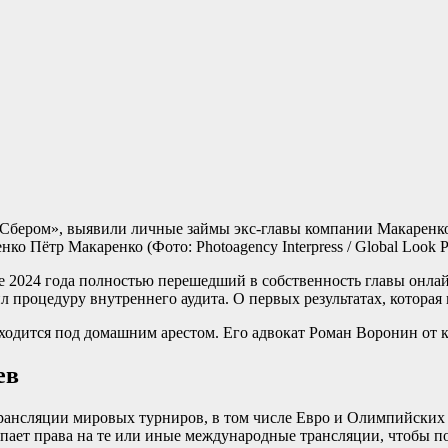
Сбером», выявили личные займы экс-главы компании Макаренко и
Пётр Макаренко
(Фото: Photoagency Interpress / Global Look P
е 2024 года полностью перешедший в собственность главы онла
 процедуру внутреннего аудита. О первых результатах, которая
ходится под домашним арестом. Его адвокат Роман Воронин от 
ев
ансляции мировых турниров, в том числе Евро и Олимпийских иг
упает права на те или иные международные трансляции, чтобы п