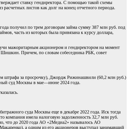
утверждает ставку гендиректора. С помощью такой схемы
 расчетных листов как долг на конец отчетного периода.
 года получил по трем договорам займа сумму 387 млн руб. под
ймов, часть из которых была привязана к курсу доллара,
удучи мажоритарным акционером и гендиректором на момент
 Шишкин. Причем, по словам собеседника РБК, совет
м штрафа за просрочку), Джордж Рижинашвили (60,2 млн руб.)
нный суд Москвы в мае—июне 2024 года.
казалась.
итражного суда Москвы еще в декабре 2022 года. Иск тогда
то компания имела налоговую задолженность 32,7 млн руб.
ло, что до 2020 года АО «2Медиа2» называлось АО
 Макаренко), а одним из его акционеров выступал занимавший