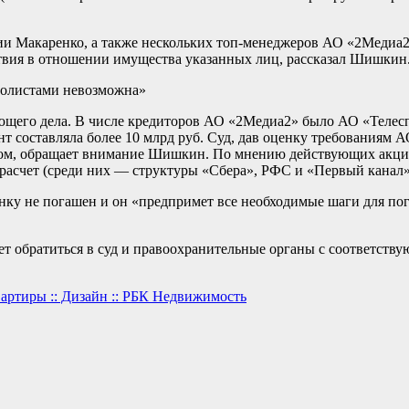
ии Макаренко, а также нескольких топ-менеджеров АО «2Медиа
ствия в отношении имущества указанных лиц, рассказал Шишкин
болистами невозможна»
ющего дела. В числе кредиторов АО «2Медиа2» было АО «Телесп
нт составляла более 10 млрд руб. Суд, дав оценку требованиям 
ом, обращает внимание Шишкин. По мнению действующих акцион
 расчет (среди них — структуры «Сбера», РФС и «Первый канал»
анку не погашен и он «предпримет все необходимые шаги для по
т обратиться в суд и правоохранительные органы с соответст
вартиры :: Дизайн :: РБК Недвижимость