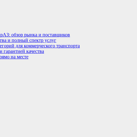
КрАЗ: обзор рынка и поставщиков
тва и полный спектр услуг
тегорий для коммерческого транспорта
 гарантией качества
рямо на месте