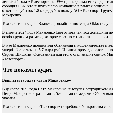
лета 2024 года «Телеспорт» на 99% принадлежал его учредите
сообщил РБК, что выкупил всю компанию в рамках опциона. К
ответчика убыток 1,8 млрд руб. в пользу АО «Телеспорт Груп»,
Макаренко.
Технологии и медиа
Владелец онлайн-кинотеатра Okko получи
В апреле 2024 года Макаренко был отправлен под домашний а
особо крупном размере, которое связано с трансляцией спорти
В мае Макаренко предъявили обвинения в мошенничестве и зл
ущерба более чем на 5,7 млрд руб. Инициатором доследственн
Сергей Шишкин. Основанием для этого стал анализ сделок Мака
«Телеспорта».
Что показал аудит
Выплаты зарплат «двум Макаренко»
В декабре 2021 года Петр Макаренко, выступая сотрудником и 
Петра Макаренко с разными табельными номерами. Обоим выпла
указана.
Технологии и медиа
«Телеспорт» потребовал банкротства свое