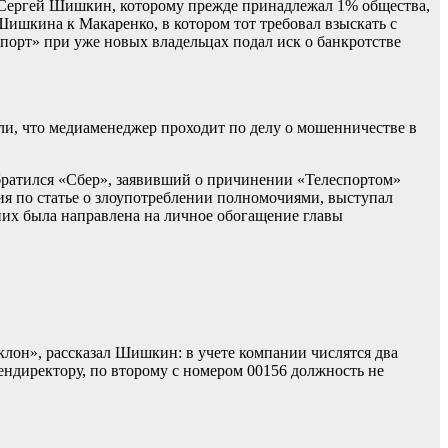
o Сергей Шишкин, которому прежде принадлежал 1% общества,
ишкина к Макаренко, в котором тот требовал взыскать с
еспорт» при уже новых владельцах подал иск о банкротстве
и, что медиаменеджер проходит по делу о мошенничестве в
ратился «Сбер», заявивший о причинении «Телеспортом»
ия по статье о злоупотреблении полномочиями, выступал
 них была направлена на личное обогащение главы
клон», рассказал Шишкин: в учете компании числятся два
ендиректору, по второму с номером 00156 должность не