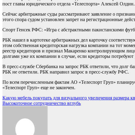
пост главы юридического отдела «Телеспорта» Алексей Олдин.
Сейчас арбитражные суды рассматривают заявление о признан
этого спора судом установлен запрет на регистрационные дей
Спорт
Генсек РФС: «Игра с абстрактными пакистанскими фут
РБК нашел в картотеке арбитражных дел карточку соответству
этом собственная кредиторская нагрузка компании на тот моме
реестр кредиторов и признал Макаренко контролирующим лиц
долгами уже их компании в случае, если кредиторы потребуют
В пресс-службе Сбербанка на запрос РБК ответили, что долг б
РБК не ответили. РБК направил запрос в пресс-службу РФС.
По всем перечисленным фактам АО «Телеспорт Груп» планируе
«Телеспорт Груп» еще не закончен.
Навигация
Какую мебель покупать для визуального увеличения размера к
Высокоточное сотрудничество вглубь
по
записям