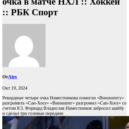
очка в матче НХЛ :: Хоккей
:: РБК Спорт
От
Alex
Окт 19, 2024
Рекордные четыре очка Наместникова помогли «Виннипегу»
разгромить «Сан-Хосе»
«Виннипег» разгромил «Сан-Хосе» со
счетом 8:3. Форвард Владислав Наместников забросил шайбу
и сделал три голевые передачи