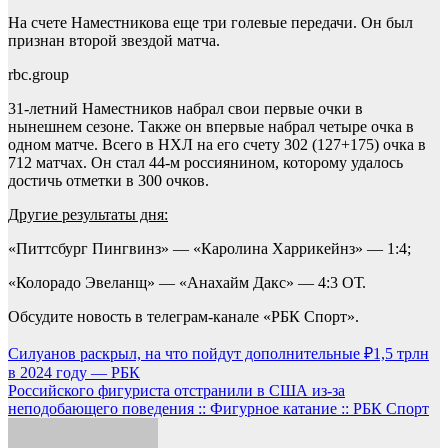
На счете Наместникова еще три голевые передачи. Он был
признан второй звездой матча.
rbc.group
31-летний Наместников набрал свои первые очки в
нынешнем сезоне. Также он впервые набрал четыре очка в
одном матче. Всего в НХЛ на его счету 302 (127+175) очка в
712 матчах. Он стал 44-м россиянином, которому удалось
достичь отметки в 300 очков.
Другие результаты дня:
«Питтсбург Пингвинз» — «Каролина Харрикейнз» — 1:4;
«Колорадо Эвеланщ» — «Анахайм Дакс» — 4:3 ОТ.
Обсудите новость в телеграм-канале «РБК Спорт».
Навигация
Силуанов раскрыл, на что пойдут дополнительные ₽1,5 трлн
в 2024 году — РБК
по
Российского фигуриста отстранили в США из-за
записям
неподобающего поведения :: Фигурное катание :: РБК Спорт