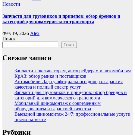
Новости
Запчасти для грузовиков и прицепов: обзор брендов и
категорий для коммерческого транспорта
Фев 19, 2026
Alex
Поиск
Поиск
Свежие записи
Запчасти к экскаваторам, автогрейдерам и автомобилям
КрАЗ: обзор рынка и поставщиков
Автомобили Лада у официального дилера: гарантия
качества и полный спектр услуг
Запчасти для грузовиков и прицепов: обзор брендов и
категорий для коммерческого транспорта
Мобильный шиномонтаж с современным
оборудованием и гарантией качества
Выездной шиномонтаж 24/7: профессиональные услуги
прямо на месте
Рубрики