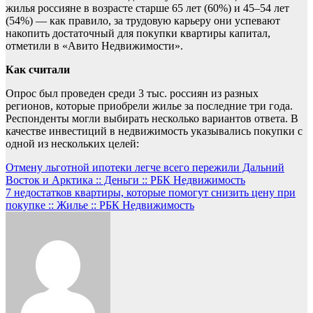
жилья россияне в возрасте старше 65 лет (60%) и 45–54 лет
(54%) — как правило, за трудовую карьеру они успевают
накопить достаточный для покупки квартиры капитал,
отметили в «Авито Недвижимости».
Как считали
Опрос был проведен среди 3 тыс. россиян из разных
регионов, которые приобрели жилье за последние три года.
Респонденты могли выбирать несколько вариантов ответа. В
качестве инвестиций в недвижимость указывались покупки с
одной из нескольких целей:
Навигация
Отмену льготной ипотеки легче всего пережили Дальний
Восток и Арктика :: Деньги :: РБК Недвижимость
по
7 недостатков квартиры, которые помогут снизить цену при
записям
покупке :: Жилье :: РБК Недвижимость