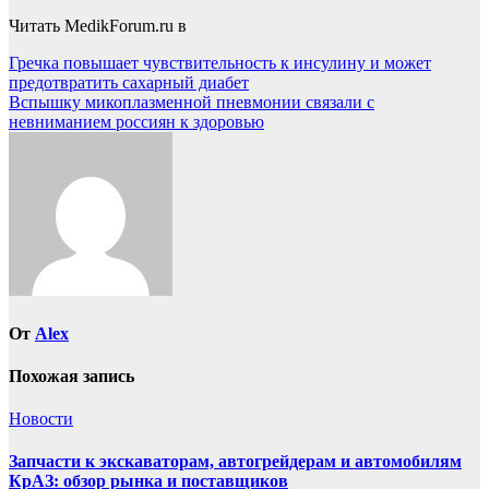
Читать MedikForum.ru в
Навигация
Гречка повышает чувствительность к инсулину и может
предотвратить сахарный диабет
по
Вспышку микоплазменной пневмонии связали с
записям
невниманием россиян к здоровью
От
Alex
Похожая запись
Новости
Запчасти к экскаваторам, автогрейдерам и автомобилям
КрАЗ: обзор рынка и поставщиков