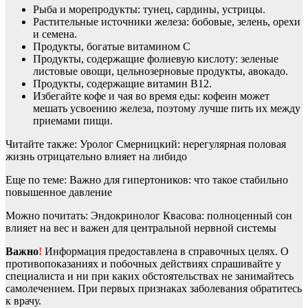
Рыба и морепродукты: тунец, сардины, устрицы.
Растительные источники железа: бобовые, зелень, орехи
и семена.
Продукты, богатые витамином C
Продукты, содержащие фолиевую кислоту: зеленые
листовые овощи, цельнозерновые продукты, авокадо.
Продукты, содержащие витамин B12.
Избегайте кофе и чая во время еды: кофеин может
мешать усвоению железа, поэтому лучше пить их между
приемами пищи.
Читайте также: Уролог Смерницкий: нерегулярная половая
жизнь отрицательно влияет на либидо
Еще по теме: Важно для гипертоников: что такое стабильно
повышенное давление
Можно почитать: Эндокринолог Квасова: полноценный сон
влияет на вес и важен для центральной нервной системы
Важно
!
Информация предоставлена в справочных целях. О
противопоказаниях и побочных действиях спрашивайте у
специалиста и ни при каких обстоятельствах не занимайтесь
самолечением. При первых признаках заболевания обратитесь
к врачу.