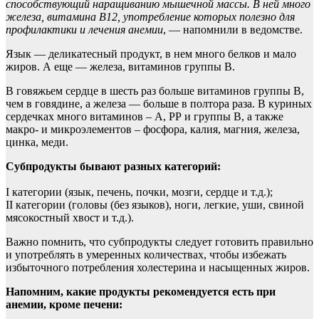
способствующий наращиванию мышечной массы. В ней много
железа, витамина В12, употребление которых полезно для
профилактики и лечения анемии
, — напомнили в ведомстве.
Язык — деликатесный продукт, в нем много белков и мало
жиров. А еще — железа, витаминов группы В.
В говяжьем сердце в шесть раз больше витаминов группы В,
чем в говядине, а железа — больше в полтора раза. В куриных
сердечках много витаминов – А, РР и группы В, а также
макро- и микроэлементов – фосфора, калия, магния, железа,
цинка, меди.
Субпродукты бывают разных категорий:
I категории (язык, печень, почки, мозги, сердце и т.д.);
II категории (головы (без языков), ноги, легкие, уши, свиной
мясокостный хвост и т.д.).
Важно помнить, что субпродукты следует готовить правильно
и употреблять в умеренных количествах, чтобы избежать
избыточного потребления холестерина и насыщенных жиров.
Напомним, какие продукты рекомендуется есть при
анемии, кроме печени: