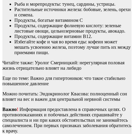
Рыба и морепродукты: тунец, сардины, устрицы.
Растительные источники железа: бобовые, зелень, орехи
и семена.
Продукты, богатые витамином C
Продукты, содержащие фолиевую кислоту: зеленые
листовые овощи, цельнозерновые продукты, авокадо.
Продукты, содержащие витамин B12.
Избегайте кофе и чая во время еды: кофеин может
мешать усвоению железа, поэтому лучше пить их между
приемами пищи.
Читайте также: Уролог Смерницкий: нерегулярная половая
жизнь отрицательно влияет на либидо
Еще по теме: Важно для гипертоников: что такое стабильно
повышенное давление
Можно почитать: Эндокринолог Квасова: полноценный сон
влияет на вес и важен для центральной нервной системы
Важно
!
Информация предоставлена в справочных целях. О
противопоказаниях и побочных действиях спрашивайте у
специалиста и ни при каких обстоятельствах не занимайтесь
самолечением. При первых признаках заболевания обратитесь
к врачу.