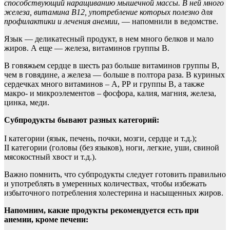
способствующий наращиванию мышечной массы. В ней много
железа, витамина В12, употребление которых полезно для
профилактики и лечения анемии
, — напомнили в ведомстве.
Язык — деликатесный продукт, в нем много белков и мало
жиров. А еще — железа, витаминов группы В.
В говяжьем сердце в шесть раз больше витаминов группы В,
чем в говядине, а железа — больше в полтора раза. В куриных
сердечках много витаминов – А, РР и группы В, а также
макро- и микроэлементов – фосфора, калия, магния, железа,
цинка, меди.
Субпродукты бывают разных категорий:
I категории (язык, печень, почки, мозги, сердце и т.д.);
II категории (головы (без языков), ноги, легкие, уши, свиной
мясокостный хвост и т.д.).
Важно помнить, что субпродукты следует готовить правильно
и употреблять в умеренных количествах, чтобы избежать
избыточного потребления холестерина и насыщенных жиров.
Напомним, какие продукты рекомендуется есть при
анемии, кроме печени: