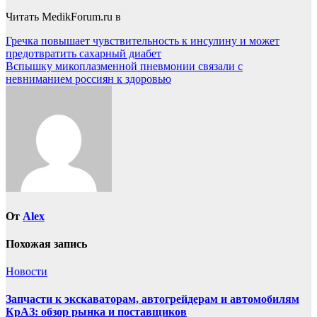
Читать MedikForum.ru в
Навигация
Гречка повышает чувствительность к инсулину и может
предотвратить сахарный диабет
по
Вспышку микоплазменной пневмонии связали с
записям
невниманием россиян к здоровью
От
Alex
Похожая запись
Новости
Запчасти к экскаваторам, автогрейдерам и автомобилям
КрАЗ: обзор рынка и поставщиков