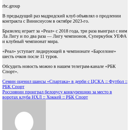
rbc.group
В предыдущий раз мадридский клуб объявлял о продлении
контракта с Винисиусом в октябре 2023-го.
Бразилец играет за «Реал» с 2018 года, три раза выиграл с ним
Ла Лигу и по два раза — Лигу чемпионов, Суперкубок УЕФА
и клубный чемпионат мира.
«Реал» уступает лидирующей в чемпионате «Барселоне»
шесть очков после 11 туров.
Обсудить новость можно в нашем телеграм-канале «РБК
Спорт».
Навигация
Семин оценил шансы «Спартака» в дерби с ЦСКА :: Футбол ::
РБК Спорт
по
Россиянин проиграл белорусу конкуренцию за место в
записям
воротах клуба НХЛ :: Хоккей :: РБК Спорт