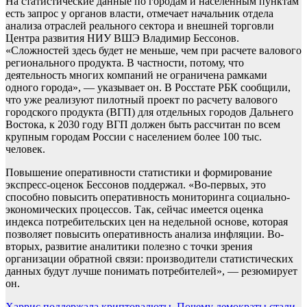
На статистические данные по городам и населенным пунктам
есть запрос у органов власти, отмечает начальник отдела
анализа отраслей реального сектора и внешней торговли
Центра развития НИУ ВШЭ Владимир Бессонов.
«Сложностей здесь будет не меньше, чем при расчете валового
регионального продукта. В частности, потому, что
деятельность многих компаний не ограничена рамками
одного города», — указывает он. В Росстате РБК сообщили,
что уже реализуют пилотный проект по расчету валового
городского продукта (ВГП) для отдельных городов Дальнего
Востока, к 2030 году ВГП должен быть рассчитан по всем
крупным городам России с населением более 100 тыс.
человек.
Повышение оперативности статистики и формирование
экспресс-оценок Бессонов поддержал. «Во-первых, это
способно повысить оперативность мониторинга социально-
экономических процессов. Так, сейчас имеется оценка
индекса потребительских цен на недельной основе, которая
позволяет повысить оперативность анализа инфляции. Во-
вторых, развитие аналитики полезно с точки зрения
организации обратной связи: производители статистических
данных будут лучше понимать потребителей», — резюмирует
он.
Харрис поддержала криптовалюты. Почему демократы стали