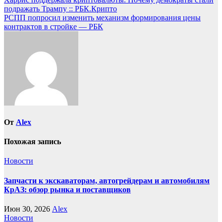
Навигация
подражать Трампу :: РБК.Крипто
по
РСПП попросил изменить механизм формирования цены
записям
контрактов в стройке — РБК
От
Alex
Похожая запись
Новости
Запчасти к экскаваторам, автогрейдерам и автомобилям
КрАЗ: обзор рынка и поставщиков
Июн 30, 2026
Alex
Новости