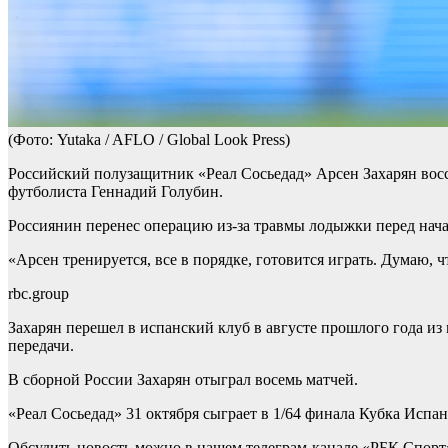
(Фото: Yutaka / AFLO / Global Look Press)
Российский полузащитник «Реал Сосьедад» Арсен Захарян восс
футболиста Геннадий Голубин.
Россиянин перенес операцию из-за травмы лодыжки перед нача
«Арсен тренируется, все в порядке, готовится играть. Думаю, 
rbc.group
Захарян перешел в испанский клуб в августе прошлого года из 
передачи.
В сборной России Захарян отыграл восемь матчей.
«Реал Сосьедад» 31 октября сыграет в 1/64 финала Кубка Испан
Обсудить новость можно в нашем телеграм-канале «РБК Спорт