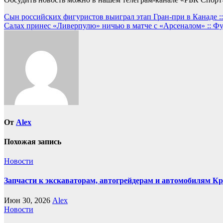
Навигация
Сын российских фигуристов выиграл этап Гран-при в Канаде ::
Салах принес «Ливерпулю» ничью в матче с «Арсеналом» :: Фу
по
записям
От
Alex
Похожая запись
Новости
Запчасти к экскаваторам, автогрейдерам и автомобилям К
Июн 30, 2026
Alex
Новости