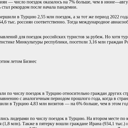
ссиян — число поездок оказалось на 7% больше, чем в июне—авг
 стал рекордом после начала пандемии.
ршили в Турцию 2,55 млн поездок, а за тот же период 2022 года
54,6 тыс. россиян соответственно. Тогда международное авиасо
влений для поездок российских туристов за рубеж. Но хотя тур
атистике Минкультуры республики, посетили 3,16 млн граждан Р
 этим летом
Бизнес
али по числу поездок в Турцию относительно граждан других ст
сравнению с аналогичным периодом прошлого года, когда в стран
шили в Турцию 4,83 млн визитов — на 6% больше, чем в этом го
тались лидерами по числу поездок в Турцию. На втором месте по
 (1,8 млн). Также в пятерку вошли граждане Ирана (934,1 тыс.)