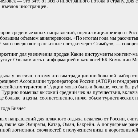
н человек — это 34% от всего иностранного потока в страну. Дл
 въездов иностранцев.
торов среди выездных направлений, оценил вице-президент Рос
 большим объемом авиаперевозки. «По итогам года мы рассчитыв
2 млн совершают транзитные поездки через Стамбул», — говори
ркетинг для увеличения продаж Какие инструменты контент-мар
слуг Ознакомьтесь с информацией в каталоге
РБК Компании Мол
дыха у россиян, потому что там традиционно большой выбор от
резидент Ассоциации туроператоров России (АТОР) и гендиректо
оссийских туристов в Турции могло быть и больше, «если бы руб
в Турцию помешал высокий средний чек на путешествия, включая
е больше, а цены, соответственно, ниже, объем туристических 
 года
Бизнес
вных направлений для пляжного отдыха недалеко от России, счи
 такие как Эмираты, Катар, Оман, Бахрейн. А популярные ранее
енной логистики, сложностей с получением визы и дороговизной