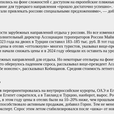
пились на фоне сложностей с доступом на европейские пляжные 
ание для турецкого направления «прошло достаточно успешно». 
 стали привлекать россиян специальными предложениями», — до
ти зарубежных направлений отдыха у россиян. Но все изменилос
полнительный директор Ассоциации туроператоров России Майя 
023 года на двоих в Турции составил 183–185 тыс. руб. В тот г
цены в отелях «оттолкнули» многих туристов, указывал вице-п
и начали снижать цены и в 2024 году обещали их оставить на ур
жных направлений для отдыха. Но некоторые отельеры на фоне п
то обернулось падением спроса, рассказывал вице-президент Ас
е нонсенс», рассказывал Кобищанов. Средняя стоимость летнего 
о
ов переориентировалась на внутрироссийские курорты, ОАЭ и Е
 и Египет сократился, а в Таиланд и Турцию, наоборот, вырос. 
м, в этом году цены в отелях были на 10–20% ниже, чем прошл
способствовало активным продажам, добавил Горин. Тем не менее
эксперт. Спрос этим летом стабилизировался после «шока» от но