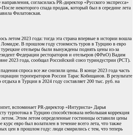
направления, согласилась PR-директор «Русского экспресса»
«После некоторого спада продаж, который был в середине лета
бавила Филатовская.
ь летом 2023 года: тогда эта страна впервые в истории вошла
Ломидзе. В прошлом году стоимость туров в Турцию в евро
од турецкие отельеры были вынуждены поднять цены из-за
резидент Федерации рестораторов и отельеров (ФРиО) Вадим
овне 2023 года, сообщал Российский союз туриндустрии (РСТ).
адения спроса все же снизили цены. В конце 2023 года часть
социации туроператоров России Тарас Кобищанов. В результате
отдыха в Турции в 2024 году составляет 200 тыс. руб. на
гипет, вспоминает PR-директор «Интуриста» Дарья
Росту турпотока в Турцию способствовала небольшая коррекция
ым летом. Этим летом определенные гостиницы оставили цены
 курс евро был волатилен в течение всего лета, что также
вых цен в прошлом году: люди смирились с тем, что теперь