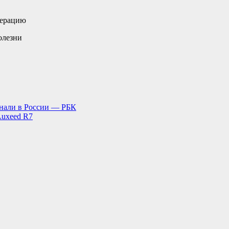
перацию
олезни
знали в России — РБК
Luxeed R7