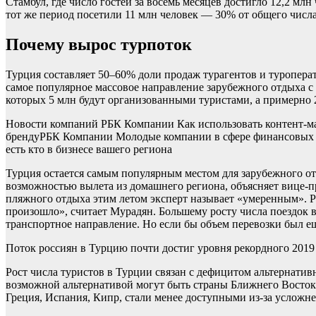
Стамбул, где число гостей за восемь месяцев достигло 12,2 мл
тот же период посетили 11 млн человек — 30% от общего числа
Почему вырос турпоток
Турция составляет 50–60% доли продаж турагентов и туропера
самое популярное массовое направление зарубежного отдыха с
которых 5 млн будут организованными туристами, а примерно 
Новости компаний РБК Компании Как использовать контент-ма
бренду
РБК Компании Молодые компании в сфере финансовых у
есть кто в бизнесе вашего региона
Турция остается самым популярным местом для зарубежного от
возможностью вылета из домашнего региона, объясняет вице-п
пляжного отдыха этим летом эксперт называет «умеренным». Р
произошло», считает Мурадян. Большему росту числа поездок 
транспортное направление. Но если бы объем перевозки был ещ
Поток россиян в Турцию почти достиг уровня рекордного 2019
Рост числа туристов в Турции связан с дефицитом альтернати
возможной альтернативой могут быть страны Ближнего Востока,
Греция, Испания, Кипр, стали менее доступными из-за усложн