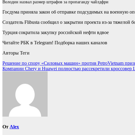
Володин назвал размер штрафов за пропаганду чайлдфри
Госдума приняла закон об отправке подсудимых на военную о
Создатель Flibusta сообщил о закрытии проекта из-за тяжелой б
Турция сократила закупку российской нефти вдвое
Читайте РБК в Telegram! Подборка наших каналов
Авторы Теги
Навигация
Решение по спору «Силовых машин» против PetroVietnam при
Компании Chery и Huawei полностью рассекретили кроссовер 
по
записям
От
Alex