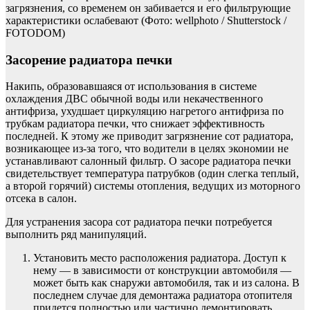
загрязнения, со временем он забивается и его фильтрующие
характеристики ослабевают
(Фото: wellphoto / Shutterstock /
FOTODOM)
Засорение радиатора печки
Накипь, образовавшаяся от использования в системе
охлаждения ДВС обычной воды или некачественного
антифриза, ухудшает циркуляцию нагретого антифриза по
трубкам радиатора печки, что снижает эффективность
последней. К этому же приводит загрязнение сот радиатора,
возникающее из-за того, что водители в целях экономии не
устанавливают салонный фильтр. О засоре радиатора печки
свидетельствует температура патрубков (один слегка теплый,
а второй горячий) системы отопления, ведущих из моторного
отсека в салон.
Для устранения засора сот радиатора печки потребуется
выполнить ряд манипуляций.
Установить место расположения радиатора. Доступ к
нему — в зависимости от конструкции автомобиля —
может быть как снаружи автомобиля, так и из салона. В
последнем случае для демонтажа радиатора отопителя
придется полностью или частично демонтировать