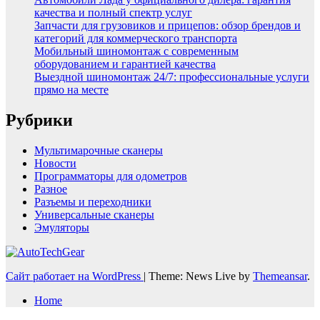
качества и полный спектр услуг
Запчасти для грузовиков и прицепов: обзор брендов и
категорий для коммерческого транспорта
Мобильный шиномонтаж с современным
оборудованием и гарантией качества
Выездной шиномонтаж 24/7: профессиональные услуги
прямо на месте
Рубрики
Мультимарочные сканеры
Новости
Программаторы для одометров
Разное
Разъемы и переходники
Универсальные сканеры
Эмуляторы
Сайт работает на WordPress
|
Theme: News Live by
Themeansar
.
Home