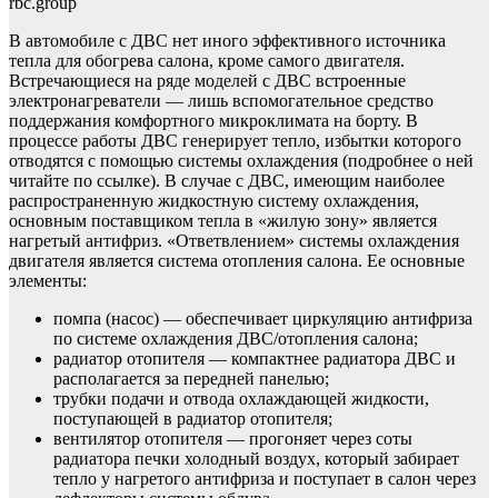
rbc.group
В автомобиле с ДВС нет иного эффективного источника
тепла для обогрева салона, кроме самого двигателя.
Встречающиеся на ряде моделей с ДВС встроенные
электронагреватели — лишь вспомогательное средство
поддержания комфортного микроклимата на борту. В
процессе работы ДВС генерирует тепло, избытки которого
отводятся с помощью системы охлаждения (подробнее о ней
читайте по ссылке). В случае с ДВС, имеющим наиболее
распространенную жидкостную систему охлаждения,
основным поставщиком тепла в «жилую зону» является
нагретый антифриз. «Ответвлением» системы охлаждения
двигателя является система отопления салона. Ее основные
элементы:
помпа (насос) — обеспечивает циркуляцию антифриза
по системе охлаждения ДВС/отопления салона;
радиатор отопителя — компактнее радиатора ДВС и
располагается за передней панелью;
трубки подачи и отвода охлаждающей жидкости,
поступающей в радиатор отопителя;
вентилятор отопителя — прогоняет через соты
радиатора печки холодный воздух, который забирает
тепло у нагретого антифриза и поступает в салон через