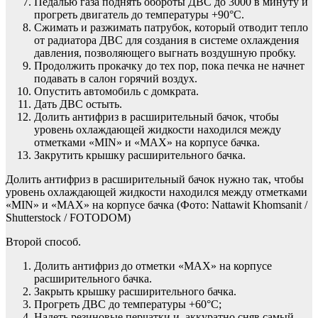
Педалью газа поднять обороты ДВС до 3000 в минуту и
прогреть двигатель до температуры +90°C.
Сжимать и разжимать патрубок, который отводит тепло
от радиатора ДВС для создания в системе охлаждения
давления, позволяющего выгнать воздушную пробку.
Продолжить прокачку до тех пор, пока печка не начнет
подавать в салон горячий воздух.
Опустить автомобиль с домкрата.
Дать ДВС остыть.
Долить антифриз в расширительный бачок, чтобы
уровень охлаждающей жидкости находился между
отметками «MIN» и «МАХ» на корпусе бачка.
Закрутить крышку расширительного бачка.
Долить антифриз в расширительный бачок нужно так, чтобы
уровень охлаждающей жидкости находился между отметками
«MIN» и «МАХ» на корпусе бачка
(Фото: Nattawit Khomsanit /
Shutterstock / FOTODOM)
Второй способ.
Долить антифриз до отметки «МАХ» на корпусе
расширительного бачка.
Закрыть крышку расширительного бачка.
Прогреть ДВС до температуры +60°C;
Надеть резиновые перчатки и, аккуратно сняв самый