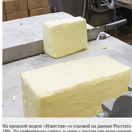
На прошлой неделе «Известия» со ссылкой на данные Росстата 
18%. По информации газеты, в связи с ростом цен вице-спик