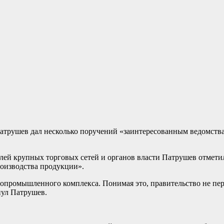
трушев дал несколько поручений «заинтересованным ведомствам
лей крупных торговых сетей и органов власти Патрушев отметил
роизводства продукции».
ропромышленного комплекса. Понимая это, правительство не пер
нул Патрушев.