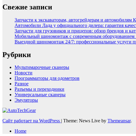
Свежие записи
Запчасти к экскаваторам, автогрейдерам и автомобилям 
Автомобили Лада у официального дилера: гарантия качес
Запчасти для грузовиков и прицепов: обзор брендов и ка
Мобильный шиномонтаж с современным оборудованием и
Выездной шиномонтаж 24/7: профессиональные услуги п
Рубрики
Мультимарочные сканеры
Новости
Программаторы для одометров
Разное
Разъемы и переходники
Универсальные сканеры
Эмуляторы
Сайт работает на WordPress
|
Theme: News Live by
Themeansar
.
Home