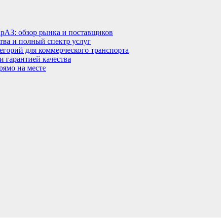
КрАЗ: обзор рынка и поставщиков
тва и полный спектр услуг
тегорий для коммерческого транспорта
 гарантией качества
рямо на месте