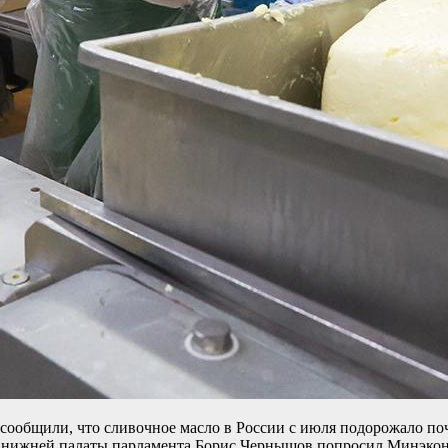
сообщили, что сливочное масло в России с июля подорожало поч
ер нижней палаты парламента Борис Чернышов попросил Минэкон