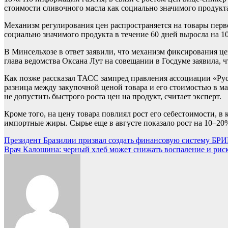
стоимости сливочного масла как социально значимого продукт
Механизм регулирования цен распространяется на товары перво
социально значимого продукта в течение 60 дней выросла на 10
В Минсельхозе в ответ заявили, что механизм фиксирования ц
глава ведомства Оксана Лут на совещании в Госдуме заявила, ч
Как позже рассказал ТАСС зампред правления ассоциации «Русп
разница между закупочной ценой товара и его стоимостью в ма
не допустить быстрого роста цен на продукт, считает эксперт.
Кроме того, на цену товара повлиял рост его себестоимости, в
импортные жиры. Сырье еще в августе показало рост на 10–20
Навигация
Президент Бразилии призвал создать финансовую систему Б
Врач Калошина: черный хлеб может снижать воспаление и риск
по
записям