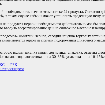
а.
й необходимости, всего в этом списке 24 продукта. Согласно д
%, в таком случае кабмин может установить предельную цену на 
ен на продукты первой необходимости действительно мог бы пом
то вводить госрегулирование цен на сливочное масло не планиру
родсоюз» Дмитрий Леонов, сегодня наценка торговых сетей на с
газине является одной из причин подорожания сливочного масла
 которую входят закупка сырья, логистика, упаковка, отметил Л
% с начала года, логистика — на 30–35%, упаковка — на 10–15%
РИКС — РБК
 атеросклероза