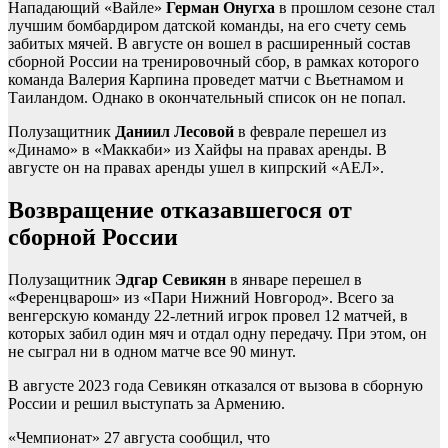
Нападающий «Вайле»
Герман Онугха
в прошлом сезоне стал
лучшим бомбардиром датской команды, на его счету семь
забитых мячей. В августе он вошел в расширенный состав
сборной России на тренировочный сбор, в рамках которого
команда Валерия Карпина проведет матчи с Вьетнамом и
Таиландом. Однако в окончательный список он не попал.
Полузащитник
Даниил Лесовой
в феврале перешел из
«Динамо» в «Маккаби» из Хайфы на правах аренды. В
августе он на правах аренды ушел в кипрский «АЕЛ».
Возвращение отказавшегося от
сборной России
Полузащитник
Эдгар Севикян
в январе перешел в
«Ференцварош» из «Пари Нижний Новгород». Всего за
венгерскую команду 22-летний игрок провел 12 матчей, в
которых забил один мяч и отдал одну передачу. При этом, он
не сыграл ни в одном матче все 90 минут.
В августе 2023 года Севикян отказался от вызова в сборную
России и решил выступать за Армению.
«Чемпионат» 27 августа сообщил, что