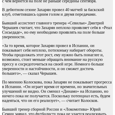
с чем вернется на поле не раньше середины сентября.
В дебютном сезоне Захарян провел 40 матчей за баскский
клуб, отметившись одним голом и двумя передачами.
Бывший ассистент главного тренера «Севильи» Дмитрий
Черышев считает, что Захарян неплохо проявляет себя в «Реал
Сосьедаде», но ему необходимо проявлять на поле больше
уверенности.
«За то время, которое Захарян провел в Испании, он
показывает себя неплохо, потихоньку набирает обороты.
Чтобы продолжать этот рост, ему нужно быть понаглее и,
возможно, стоит меньше обращать внимание на русскую
прессу и сосредоточиться на своей игре. Немного больше
уверенности и настойчивости, и он сможет достичь
большего», — сказал Черышев.
По мнению Колоскова, пока Захарян не показывает прогресса
в Испании. «Он играет время от времени, но значительных
улучшений не видно. Он сменил «Динамо» на Испанию, но
ничего пока не получается. Поскольку потенциал есть, будем
надеяться, что он его реализует», — считает Колосков.
Бывший тренер сборной России и «Локомотива» Юрий
Семин заявил, что футболисту пока не удается реализовать