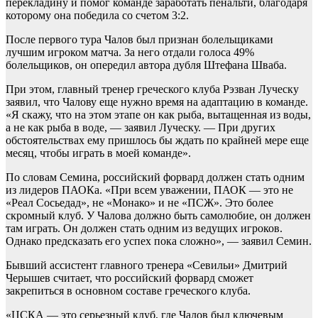
перекладину и помог команде заработать пенальти, благодаря
которому она победила со счетом 3:2.
После первого тура Чалов был признан болельщиками
лучшим игроком матча. За него отдали голоса 49%
болельщиков, он опередил автора дубля Штефана Шваба.
При этом, главный тренер греческого клуба Рэзван Луческу
заявил, что Чалову еще нужно время на адаптацию в команде.
«Я скажу, что на этом этапе он как рыба, вытащенная из воды,
а не как рыба в воде, — заявил Луческу. — При других
обстоятельствах ему пришлось бы ждать по крайней мере еще
месяц, чтобы играть в моей команде».
По словам Семина, российский форвард должен стать одним
из лидеров ПАОКа. «При всем уважении, ПАОК — это не
«Реал Сосьедад», не «Монако» и не «ПСЖ». Это более
скромный клуб. У Чалова должно быть самолюбие, он должен
там играть. Он должен стать одним из ведущих игроков.
Однако предсказать его успех пока сложно», — заявил Семин.
Бывший ассистент главного тренера «Севильи» Дмитрий
Черышев считает, что российский форвард сможет
закрепиться в основном составе греческого клуба.
«ЦСКА — это серьезный клуб, где Чалов был ключевым