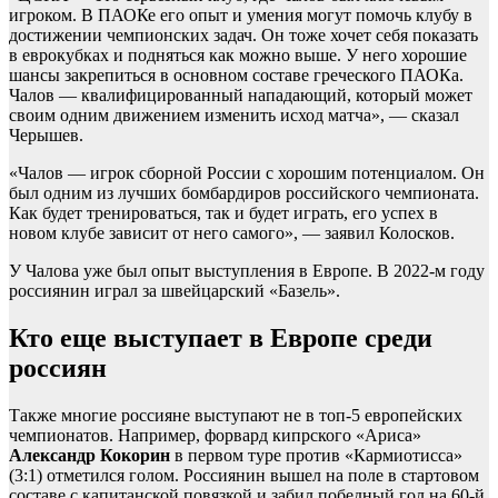
игроком. В ПАОКе его опыт и умения могут помочь клубу в
достижении чемпионских задач. Он тоже хочет себя показать
в еврокубках и подняться как можно выше. У него хорошие
шансы закрепиться в основном составе греческого ПАОКа.
Чалов — квалифицированный нападающий, который может
своим одним движением изменить исход матча», — сказал
Черышев.
«Чалов — игрок сборной России с хорошим потенциалом. Он
был одним из лучших бомбардиров российского чемпионата.
Как будет тренироваться, так и будет играть, его успех в
новом клубе зависит от него самого», — заявил Колосков.
У Чалова уже был опыт выступления в Европе. В 2022-м году
россиянин играл за швейцарский «Базель».
Кто еще выступает в Европе среди
россиян
Также многие россияне выступают не в топ-5 европейских
чемпионатов. Например, форвард кипрского «Ариса»
Александр
Кокорин
в первом туре против «Кармиотисса»
(3:1) отметился голом. Россиянин вышел на поле в стартовом
составе с капитанской повязкой и забил победный гол на 60-й