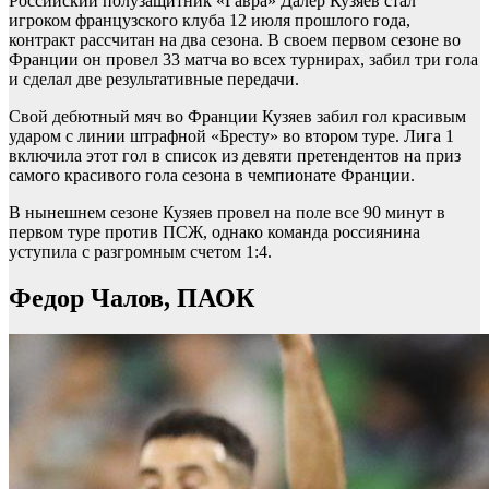
Российский полузащитник «Гавра» Далер Кузяев стал
игроком французского клуба 12 июля прошлого года,
контракт рассчитан на два сезона. В своем первом сезоне во
Франции он провел 33 матча во всех турнирах, забил три гола
и сделал две результативные передачи.
Свой дебютный мяч во Франции Кузяев забил гол красивым
ударом с линии штрафной «Бресту» во втором туре. Лига 1
включила этот гол в список из девяти претендентов на приз
самого красивого гола сезона в чемпионате Франции.
В нынешнем сезоне Кузяев провел на поле все 90 минут в
первом туре против ПСЖ, однако команда россиянина
уступила с разгромным счетом 1:4.
Федор Чалов, ПАОК