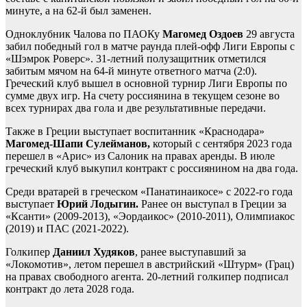
минуте, а на 62-й был заменен.
Одноклубник Чалова по ПАОКу
Магомед Оздоев
29 августа
забил победный гол в матче раунда плей-офф Лиги Европы с
«Шэмрок Роверс». 31-летний полузащитник отметился
забитым мячом на 64-й минуте ответного матча (2:0).
Греческий клуб вышел в основной турнир Лиги Европы по
сумме двух игр. На счету россиянина в текущем сезоне во
всех турнирах два гола и две результативные передачи.
Также в Греции выступает воспитанник «Краснодара»
Магомед-Шапи Сулейманов,
который с сентября 2023 года
перешел в «Арис» из Салоник на правах аренды. В июле
греческий клуб выкупил контракт с россиянином на два года.
Среди вратарей в греческом «Панатинаикосе» с 2022-го года
выступает
Юрий Лодыгин.
Ранее он выступал в Греции за
«Ксанти» (2009-2013), «Эордаикос» (2010-2011), Олимпиакос
(2019) и ПАС (2021-2022).
Голкипер
Даниил Худяков
, ранее выступавший за
«Локомотив», летом перешел в австрийский «Штурм» (Грац)
на правах свободного агента. 20-летний голкипер подписал
контракт до лета 2028 года.