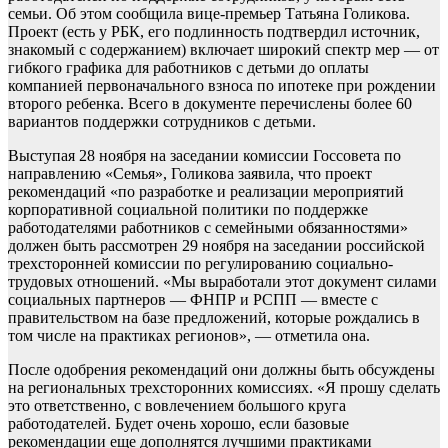
семьи. Об этом сообщила вице-премьер Татьяна Голикова.
Проект (есть у РБК, его подлинность подтвердил источник,
знакомый с содержанием) включает широкий спектр мер — от
гибкого графика для работников с детьми до оплаты
компанией первоначального взноса по ипотеке при рождении
второго ребенка. Всего в документе перечислены более 60
вариантов поддержки сотрудников с детьми.
Выступая 28 ноября на заседании комиссии Госсовета по
направлению «Семья», Голикова заявила, что проект
рекомендаций «по разработке и реализации мероприятий
корпоративной социальной политики по поддержке
работодателями работников с семейными обязанностями»
должен быть рассмотрен 29 ноября на заседании российской
трехсторонней комиссии по регулированию социально-
трудовых отношений. «Мы выработали этот документ силами
социальных партнеров — ФНПР и РСПП — вместе с
правительством на базе предложений, которые рождались в
том числе на практиках регионов», — отметила она.
После одобрения рекомендаций они должны быть обсуждены
на региональных трехсторонних комиссиях. «Я прошу сделать
это ответственно, с вовлечением большого круга
работодателей. Будет очень хорошо, если базовые
рекомендации еще дополнятся лучшими практиками