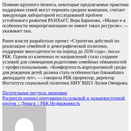
Помимо крупного бизнеса, некоторые предлагаемые практики
поддержки семей могут перенять средние компании, считает
заведующая лабораторией исследований проблем
устойчивого развития РАНХиГС Вера Баринова. «Малые и в
особенности микроорганизации не имеют таких ресурсов», —
указывает она.
Ранее власти разработали проект «Стратегии действий по
реализации семейной и демографической политики,
поддержке многодетности на период до 2036 года», писал
РБК. Одним из ключевых ее направлений стало создание
условий для совмещения родителями семейных обязанностей
с профессиональными. «Комфортность корпоративной среды
для рождения детей должна стать особенностью ближайших
двенадцати лет», — говорила РБК проректор, директор
Института социальной политики НИУ ВШЭ Лилия Овчарова.
Навигация
Питательные ресурсы экономии
Росреестр оценил популярность сельской и дальневосточной
по
ипотек :: Деньги :: РБК Недвижимость
записям