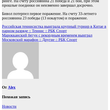
ринге. На счету россиянина 21 победа и 21 бой, при этом
прошлые поединки он неизменно завершал досрочно.
Бивол потерпел первое поражение. На счету 33-летнего
россиянина 23 победы (13 нокаутом) и поражение.
Навигация
Российская теннисистка выиграла крупный турнир в Китае в
парном разряде :: Теннис :: РБК Спорт
по
Марокканский бегун с рекордным временем выиграл
записям
Московский марафон :: Другие :: РБК Спорт
От
Alex
Похожая запись
Новости