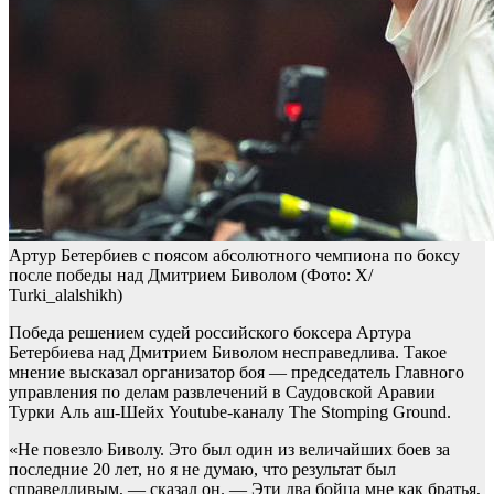
Артур Бетербиев с поясом абсолютного чемпиона по боксу
после победы над Дмитрием Биволом
(Фото: X/
Turki_alalshikh)
Победа решением судей российского боксера Артура
Бетербиева над Дмитрием Биволом несправедлива. Такое
мнение высказал организатор боя — председатель Главного
управления по делам развлечений в Саудовской Аравии
Турки Аль аш-Шейх Youtube-каналу The Stomping Ground.
«Не повезло Биволу. Это был один из величайших боев за
последние 20 лет, но я не думаю, что результат был
справедливым, — сказал он. — Эти два бойца мне как братья,