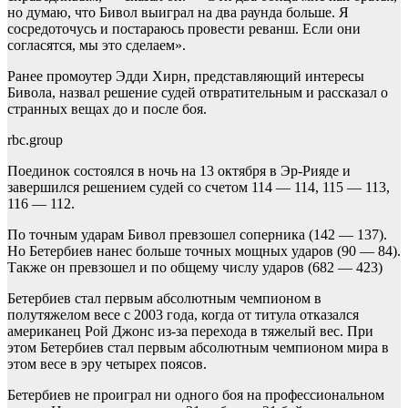
но думаю, что Бивол выиграл на два раунда больше. Я
сосредоточусь и постараюсь провести реванш. Если они
согласятся, мы это сделаем».
Ранее промоутер Эдди Хирн, представляющий интересы
Бивола, назвал решение судей отвратительным и рассказал о
странных вещах до и после боя.
rbc.group
Поединок состоялся в ночь на 13 октября в Эр-Рияде и
завершился решением судей со счетом 114 — 114, 115 — 113,
116 — 112.
По точным ударам Бивол превзошел соперника (142 — 137).
Но Бетербиев нанес больше точных мощных ударов (90 — 84).
Также он превзошел и по общему числу ударов (682 — 423)
Бетербиев стал первым абсолютным чемпионом в
полутяжелом весе с 2003 года, когда от титула отказался
американец Рой Джонс из-за перехода в тяжелый вес. При
этом Бетербиев стал первым абсолютным чемпионом мира в
этом весе в эру четырех поясов.
Бетербиев не проиграл ни одного боя на профессиональном